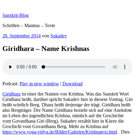
Zum
Inhalt
Sanskrit-Blog
springen
Schriften – Mantras – Texte
Veröffentlicht
28. September 2014
von
Sukadev
am
Giridhara – Name Krishnas
Podcast:
Play in new window
|
Download
Giridhara
ist einer der Namen von Krishna. Was das Sanskrit Wort
Giridhara heißt, darüber spricht Sukadev hier in diesem Vortrag. Giri
heißt wörtlich Berg. Dhara heißt derjenige der trägt. Giridhara heißt
also Bergträger. Der Name Giridhara bezieht sich auf eine Anekdote
im Leben des jugendlichen Krishna, nämlich auf die Geschichte
vom Govardhana Giri (Berg). Sukadev erzählt hier in Kürze die
Geschicht vom Govardhana Berg. Mehr zu Krishna auf
https://www.yoga-vidya.de/Bilder/Galerien/Krishnatext.html
. Dies