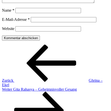
Name
*
E-Mail-Adresse
*
Website
Beitragsnavigation
Vorheriger
Beitrag
Zurück
Ghrina –
Ekel
Nächster
Weiter
Gita Rahasya – Geheimnisvoller Gesang
Beitrag