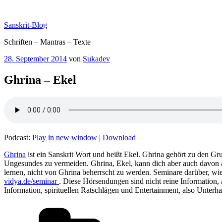
Zum
Inhalt
Sanskrit-Blog
springen
Schriften – Mantras – Texte
Veröffentlicht
28. September 2014
von
Sukadev
am
Ghrina – Ekel
Podcast:
Play in new window
|
Download
Ghrina
ist ein Sanskrit Wort und heißt Ekel. Ghrina gehört zu den Gr
Ungesundes zu vermeiden. Ghrina, Ekel, kann dich aber auch davon ab
lernen, nicht von Ghrina beherrscht zu werden. Seminare darüber, w
vidya.de/seminar
. Diese Hörsendungen sind nicht reine Information, 
Information, spirituellen Ratschlägen und Entertainment, also Unterh
Kategorien