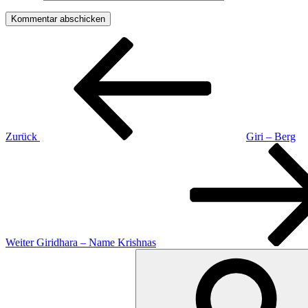
Beitragsnavigation
Vorheriger
Beitrag
Zurück
Giri – Berg
Nächster
Beitrag
Weiter
Giridhara – Name Krishnas
Suchen
nach: