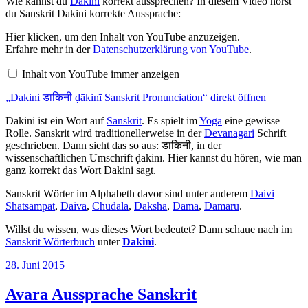
Wie kannst du
Dakini
korrekt aussprechen? In diesem Video hörst
du Sanskrit Dakini korrekte Aussprache:
„Dakini
Hier klicken, um den Inhalt von YouTube anzuzeigen.
डाकिनी
Erfahre mehr in der
Datenschutzerklärung von YouTube
.
ḍākinī
Sanskrit
Inhalt von YouTube immer anzeigen
Pronunciation“
von
„Dakini डाकिनी ḍākinī Sanskrit Pronunciation“ direkt öffnen
YouTube
anzeigen
Dakini ist ein Wort auf
Sanskrit
. Es spielt im
Yoga
eine gewisse
Rolle. Sanskrit wird traditionellerweise in der
Devanagari
Schrift
geschrieben. Dann sieht das so aus: डाकिनी, in der
wissenschaftlichen Umschrift ḍākinī. Hier kannst du hören, wie man
ganz korrekt das Wort Dakini sagt.
Sanskrit Wörter im Alphabeth davor sind unter anderem
Daivi
Shatsampat
,
Daiva
,
Chudala
,
Daksha
,
Dama
,
Damaru
.
Willst du wissen, was dieses Wort bedeutet? Dann schaue nach im
Sanskrit Wörterbuch
unter
Dakini
.
Veröffentlicht
28. Juni 2015
am
Avara Aussprache Sanskrit