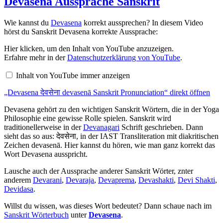
Devasena Aussprache Sanskrit
Wie kannst du
Devasena
korrekt aussprechen? In diesem Video
hörst du Sanskrit Devasena korrekte Aussprache:
„Devasena
Hier klicken, um den Inhalt von YouTube anzuzeigen.
देवसेना
Erfahre mehr in der
Datenschutzerklärung von YouTube
.
devasenā
Sanskrit
Inhalt von YouTube immer anzeigen
Pronunciation“
von
„Devasena देवसेना devasenā Sanskrit Pronunciation“ direkt öffnen
YouTube
anzeigen
Devasena gehört zu den wichtigen Sanskrit Wörtern, die in der Yoga
Philosophie eine gewisse Rolle spielen. Sanskrit wird
traditionellerweise in der
Devanagari
Schrift geschrieben. Dann
sieht das so aus: देवसेना, in der IAST Transliteration mit diakritischen
Zeichen devasenā. Hier kannst du hören, wie man ganz korrekt das
Wort Devasena ausspricht.
Lausche auch der Aussprache anderer Sanskrit Wörter, znter
anderem
Devarani
,
Devaraja
,
Devaprema
,
Devashakti
,
Devi Shakti
,
Devidasa
.
Willst du wissen, was dieses Wort bedeutet? Dann schaue nach im
Sanskrit Wörterbuch
unter
Devasena
.