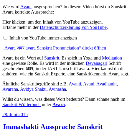
Wie wird
Avara
ausgesprochen? In diesem Video hörst du Sanskrit
Avara korrekte Aussprache:
„Avara
Hier klicken, um den Inhalt von YouTube anzuzeigen.
अवर
Erfahre mehr in der
Datenschutzerklärung von YouTube
.
avara
Sanskrit
Inhalt von YouTube immer anzeigen
Pronunciation“
von
„Avara अवर avara Sanskrit Pronunciation“ direkt öffnen
YouTube
anzeigen
Avara ist ein Wort auf
Sanskrit
. Es spielt in Yoga und
Meditation
eine gewisse Rolle. Es wird in der indischen
Devanagari
Schrift
geschrieben अवर, in der IAST Umschrift avara. Hier kannst du dir
anhören, wie ein Sanskrit Experte, eine Sanskritkennerin Avara sagt.
Ähnliche Sanskritbegriffe sind z.B.
Avanti
,
Avani
,
Avadhanin
,
Avarana
,
Avidya Shakti
,
Avinasha
.
Willst du wissen, was dieses Wort bedeutet? Dann schaue nach im
Sanskrit Wörterbuch
unter
Avara
.
Veröffentlicht
28. Juni 2015
am
Jnanashakti Aussprache Sanskrit