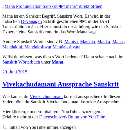
von
„Mana Pronunciation Sanskrit मान māna“ direkt öffnen
YouTube
anzeigen
Mana ist ein Sanskrit Begriff, Sanskrit Wort. Es wird in der
indischen
Devanagari
Schrift geschrieben मान, in der IAST
Transkription māna. Hier kannst du dir anhören, wie ein Sanskrit
Experte, eine Sanskritkennerin das Wort Mana sagt.
Andere Sanskrit Wörter sind z.B.
Mamsa
,
Mamata
,
Malika
,
Manas
,
Mandakini
,
Mandaleshwar Mandaleshvara
.
Willst du wissen, was dieses Wort bedeutet? Dann schaue nach im
Sanskrit Wörterbuch
unter
Mana
.
Veröffentlicht
29. Juni 2015
am
Vivekachudamani Aussprache Sanskrit
Wie kannst du
Vivekachudamani
korrekt aussprechen? In diesem
Video hörst du Sanskrit Vivekachudamani korrekte Aussprache:
„Vivekachudamani
Hier klicken, um den Inhalt von YouTube anzuzeigen.
Pronunciation
Erfahre mehr in der
Datenschutzerklärung von YouTube
.
Sanskrit
विवेकचूडामणि
Inhalt von YouTube immer anzeigen
Vivekacūḍāmaṇi“