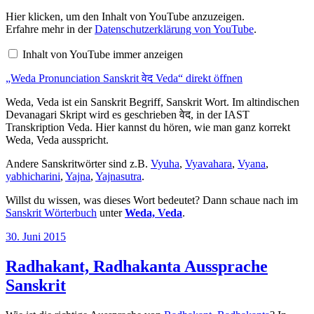
„Weda
Hier klicken, um den Inhalt von YouTube anzuzeigen.
Pronunciation
Erfahre mehr in der
Datenschutzerklärung von YouTube
.
Sanskrit
वेद
Inhalt von YouTube immer anzeigen
Veda“
von
„Weda Pronunciation Sanskrit वेद Veda“ direkt öffnen
YouTube
anzeigen
Weda, Veda ist ein Sanskrit Begriff, Sanskrit Wort. Im altindischen
Devanagari Skript wird es geschrieben वेद, in der IAST
Transkription Veda. Hier kannst du hören, wie man ganz korrekt
Weda, Veda ausspricht.
Andere Sanskritwörter sind z.B.
Vyuha
,
Vyavahara
,
Vyana
,
yabhicharini
,
Yajna
,
Yajnasutra
.
Willst du wissen, was dieses Wort bedeutet? Dann schaue nach im
Sanskrit Wörterbuch
unter
Weda, Veda
.
Veröffentlicht
30. Juni 2015
am
Radhakant, Radhakanta Aussprache
Sanskrit