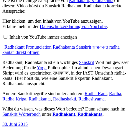
Wie ist die richtige Aussprache von
Radhakant, Radhakanta
? In
diesem Video hörst du Sanskrit Radhakant, Radhakanta korrekte
Aussprache:
„Radhakant
Hier klicken, um den Inhalt von YouTube anzuzeigen.
Pronunciation
Erfahre mehr in der
Datenschutzerklärung von YouTube
.
Radhakanta
Sanskrit
Inhalt von YouTube immer anzeigen
राधाकान्त
rādhā
„Radhakant Pronunciation Radhakanta Sanskrit राधाकान्त rādhā
kānta“
von
kānta“ direkt öffnen
YouTube
anzeigen
Radhakant, Radhakanta ist ein wichtiges
Sanskrit
Wort mit gewisser
Bedeutung für die
Yoga
Philosophie. Im altindischen Devanagari
Skript wird es geschrieben राधाकान्त, in der IAST Umschrift rādhā-
kānta. Hier hörst du, wie eine Sanskrit Expertin Radhakant,
Radhakanta ausspricht.
Andere Sanskritbegriffe sind unter anderem
Radha Rani
,
Radha
,
Radha Kripa
,
Radhakanta
,
Radhashakti
,
Radheshyama
.
Willst du wissen, was dieses Wort bedeutet? Dann schaue nach im
Sanskrit Wörterbuch
unter
Radhakant, Radhakanta
.
Veröffentlicht
30. Juni 2015
am