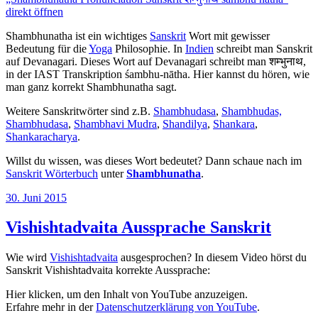
YouTube
direkt öffnen
anzeigen
Shambhunatha ist ein wichtiges
Sanskrit
Wort mit gewisser
Bedeutung für die
Yoga
Philosophie. In
Indien
schreibt man Sanskrit
auf Devanagari. Dieses Wort auf Devanagari schreibt man शम्भुनाथ,
in der IAST Transkription śambhu-nātha. Hier kannst du hören, wie
man ganz korrekt Shambhunatha sagt.
Weitere Sanskritwörter sind z.B.
Shambhudasa
,
Shambhudas,
Shambhudasa
,
Shambhavi Mudra
,
Shandilya
,
Shankara
,
Shankaracharya
.
Willst du wissen, was dieses Wort bedeutet? Dann schaue nach im
Sanskrit Wörterbuch
unter
Shambhunatha
.
Veröffentlicht
30. Juni 2015
am
Vishishtadvaita Aussprache Sanskrit
Wie wird
Vishishtadvaita
ausgesprochen? In diesem Video hörst du
Sanskrit Vishishtadvaita korrekte Aussprache:
„Vishishtadvaita
Hier klicken, um den Inhalt von YouTube anzuzeigen.
Pronunciation
Erfahre mehr in der
Datenschutzerklärung von YouTube
.
Sanskrit