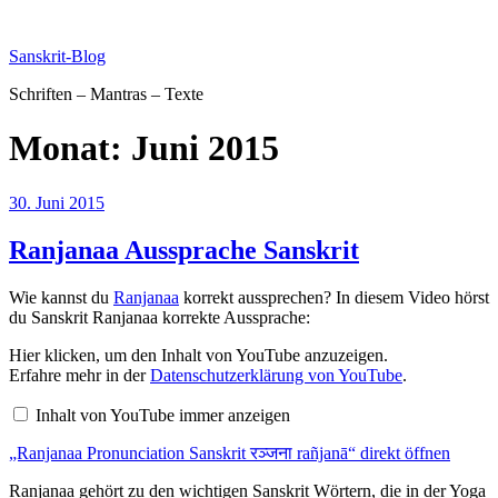
Zum
Inhalt
Sanskrit-Blog
springen
Schriften – Mantras – Texte
Monat:
Juni 2015
Veröffentlicht
30. Juni 2015
am
Ranjanaa Aussprache Sanskrit
Wie kannst du
Ranjanaa
korrekt aussprechen? In diesem Video hörst
du Sanskrit Ranjanaa korrekte Aussprache:
„Ranjanaa
Hier klicken, um den Inhalt von YouTube anzuzeigen.
Pronunciation
Erfahre mehr in der
Datenschutzerklärung von YouTube
.
Sanskrit
रञ्जना
Inhalt von YouTube immer anzeigen
rañjanā“
von
„Ranjanaa Pronunciation Sanskrit रञ्जना rañjanā“ direkt öffnen
YouTube
anzeigen
Ranjanaa gehört zu den wichtigen Sanskrit Wörtern, die in der Yoga