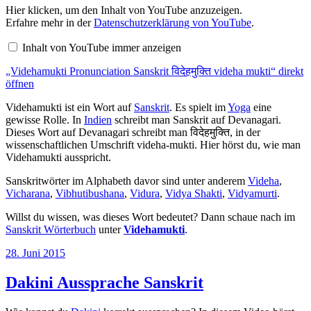
„Videhamukti
Hier klicken, um den Inhalt von YouTube anzuzeigen.
Pronunciation
Erfahre mehr in der
Datenschutzerklärung von YouTube
.
Sanskrit
विदेहमुक्ति
Inhalt von YouTube immer anzeigen
videha
mukti“
„Videhamukti Pronunciation Sanskrit विदेहमुक्ति videha mukti“ direkt
von
YouTube
öffnen
anzeigen
Videhamukti ist ein Wort auf
Sanskrit
. Es spielt im
Yoga
eine
gewisse Rolle. In
Indien
schreibt man Sanskrit auf Devanagari.
Dieses Wort auf Devanagari schreibt man विदेहमुक्ति, in der
wissenschaftlichen Umschrift videha-mukti. Hier hörst du, wie man
Videhamukti ausspricht.
Sanskritwörter im Alphabeth davor sind unter anderem
Videha
,
Vicharana
,
Vibhutibushana
,
Vidura
,
Vidya Shakti
,
Vidyamurti
.
Willst du wissen, was dieses Wort bedeutet? Dann schaue nach im
Sanskrit Wörterbuch
unter
Videhamukti
.
Veröffentlicht
28. Juni 2015
am
Dakini Aussprache Sanskrit