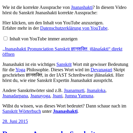
Wie ist die korrekte Aussprache von
Jnanashakti
? In diesem Video
hörst du Sanskrit Jnanashakti korrekte Aussprache:
„Jnanashakti
Hier klicken, um den Inhalt von YouTube anzuzeigen.
Pronunciation
Erfahre mehr in der
Datenschutzerklärung von YouTube
.
Sanskrit
ज्ञानशक्ति
Inhalt von YouTube immer anzeigen
jñānaśakti“
von
„Jnanashakti Pronunciation Sanskrit ज्ञानशक्ति jñānaśakti“ direkt
YouTube
anzeigen
öffnen
Jnanashakti ist ein wichtiges
Sanskrit
Wort mit gewisser Bedeutung
für die
Yoga
Philosophie. Dieses Wort wird im
Devanagari
Skript
geschrieben ज्ञानशक्ति, in der IAST Schreibweise jñānaśakti. Hier
hörst du, wie eine Sanskrit Expertin Jnanashakti ausspricht.
Andere Sanskritwörter sind z.B.
Jnanamurti
,
Jnanaloka
,
Jnanadarpana
,
Jnanayoga
,
Jnani
,
Jumna Yamuna
.
Willst du wissen, was dieses Wort bedeutet? Dann schaue nach im
Sanskrit Wörterbuch
unter
Jnanashakti
.
Veröffentlicht
28. Juni 2015
am