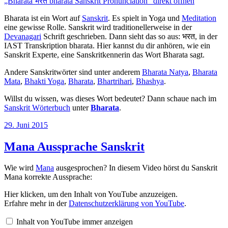
„Bharata भरत bharata Sanskrit Pronunciation“ direkt öffnen
YouTube
anzeigen
Bharata ist ein Wort auf
Sanskrit
. Es spielt in Yoga und
Meditation
eine gewisse Rolle. Sanskrit wird traditionellerweise in der
Devanagari
Schrift geschrieben. Dann sieht das so aus: भरत, in der
IAST Transkription bharata. Hier kannst du dir anhören, wie ein
Sanskrit Experte, eine Sanskritkennerin das Wort Bharata sagt.
Andere Sanskritwörter sind unter anderem
Bharata Natya
,
Bharata
Mata
,
Bhakti Yoga
,
Bharata
,
Bhartrihari
,
Bhashya
.
Willst du wissen, was dieses Wort bedeutet? Dann schaue nach im
Sanskrit Wörterbuch
unter
Bharata
.
Veröffentlicht
29. Juni 2015
am
Mana Aussprache Sanskrit
Wie wird
Mana
ausgesprochen? In diesem Video hörst du Sanskrit
Mana korrekte Aussprache:
„Mana
Hier klicken, um den Inhalt von YouTube anzuzeigen.
Pronunciation
Erfahre mehr in der
Datenschutzerklärung von YouTube
.
Sanskrit
मान
Inhalt von YouTube immer anzeigen
māna“