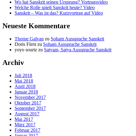
Wo hat Sanskrit seinen Ursprung? Vortragsvideo
Welche Rolle spielt Sanskrit heute? Video
Sanskrit – Was ist das? Kurzvortrag auf Video
Neueste Kommentare
Thorne Galvan
zu
Soham Aussprache Sanskrit
Doris Fürst
zu
Soham Aussprache Sanskrit
yoyo souriz
zu
Satyam, Satya Aussprache Sanskrit
Archiv
Juli 2018
Mai 2018
April 2018
Januar 2018
November 2017
Oktober 2017
September 2017
August 2017
Mai 2017
März 2017
Februar 2017
Januar 2017