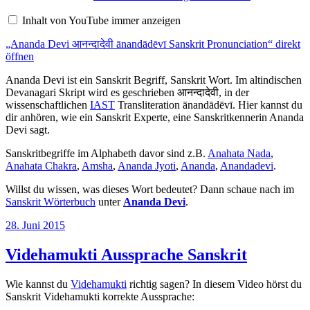
आनन्दादेवी
ānandādēvī
Inhalt von YouTube immer anzeigen
Sanskrit
Pronunciation“
„Ananda Devi आनन्दादेवी ānandādēvī Sanskrit Pronunciation“ direkt
von
YouTube
öffnen
anzeigen
Ananda Devi ist ein Sanskrit Begriff, Sanskrit Wort. Im altindischen
Devanagari Skript wird es geschrieben आनन्दादेवी, in der
wissenschaftlichen
IAST
Transliteration ānandādēvī. Hier kannst du
dir anhören, wie ein Sanskrit Experte, eine Sanskritkennerin Ananda
Devi sagt.
Sanskritbegriffe im Alphabeth davor sind z.B.
Anahata Nada
,
Anahata Chakra
,
Amsha
,
Ananda Jyoti
,
Ananda
,
Anandadevi
.
Willst du wissen, was dieses Wort bedeutet? Dann schaue nach im
Sanskrit Wörterbuch
unter
Ananda Devi
.
Veröffentlicht
28. Juni 2015
am
Videhamukti Aussprache Sanskrit
Wie kannst du
Videhamukti
richtig sagen? In diesem Video hörst du
Sanskrit Videhamukti korrekte Aussprache: