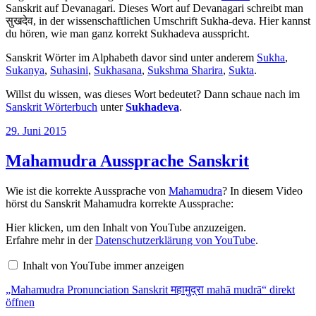
Sanskrit auf Devanagari. Dieses Wort auf Devanagari schreibt man
सुखदेव, in der wissenschaftlichen Umschrift Sukha-deva. Hier kannst
du hören, wie man ganz korrekt Sukhadeva ausspricht.
Sanskrit Wörter im Alphabeth davor sind unter anderem
Sukha
,
Sukanya
,
Suhasini
,
Sukhasana
,
Sukshma Sharira
,
Sukta
.
Willst du wissen, was dieses Wort bedeutet? Dann schaue nach im
Sanskrit Wörterbuch
unter
Sukhadeva
.
Veröffentlicht
29. Juni 2015
am
Mahamudra Aussprache Sanskrit
Wie ist die korrekte Aussprache von
Mahamudra
? In diesem Video
hörst du Sanskrit Mahamudra korrekte Aussprache:
„Mahamudra
Hier klicken, um den Inhalt von YouTube anzuzeigen.
Pronunciation
Erfahre mehr in der
Datenschutzerklärung von YouTube
.
Sanskrit
महामुद्रा
Inhalt von YouTube immer anzeigen
mahā
mudrā“
„Mahamudra Pronunciation Sanskrit महामुद्रा mahā mudrā“ direkt
von
YouTube
öffnen
anzeigen