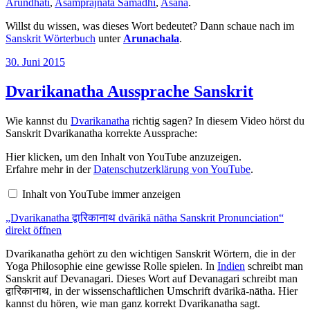
Arundhati
,
Asamprajnata Samadhi
,
Asana
.
Willst du wissen, was dieses Wort bedeutet? Dann schaue nach im
Sanskrit Wörterbuch
unter
Arunachala
.
Veröffentlicht
30. Juni 2015
am
Dvarikanatha Aussprache Sanskrit
Wie kannst du
Dvarikanatha
richtig sagen? In diesem Video hörst du
Sanskrit Dvarikanatha korrekte Aussprache:
„Dvarikanatha
Hier klicken, um den Inhalt von YouTube anzuzeigen.
द्वारिकानाथ
Erfahre mehr in der
Datenschutzerklärung von YouTube
.
dvārikā
nātha
Inhalt von YouTube immer anzeigen
Sanskrit
Pronunciation“
„Dvarikanatha द्वारिकानाथ dvārikā nātha Sanskrit Pronunciation“
von
YouTube
direkt öffnen
anzeigen
Dvarikanatha gehört zu den wichtigen Sanskrit Wörtern, die in der
Yoga Philosophie eine gewisse Rolle spielen. In
Indien
schreibt man
Sanskrit auf Devanagari. Dieses Wort auf Devanagari schreibt man
द्वारिकानाथ, in der wissenschaftlichen Umschrift dvārikā-nātha. Hier
kannst du hören, wie man ganz korrekt Dvarikanatha sagt.