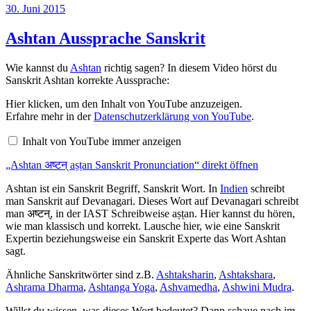
Veröffentlicht
30. Juni 2015
am
Ashtan Aussprache Sanskrit
Wie kannst du
Ashtan
richtig sagen? In diesem Video hörst du
Sanskrit Ashtan korrekte Aussprache:
„Ashtan
Hier klicken, um den Inhalt von YouTube anzuzeigen.
अष्टन्
Erfahre mehr in der
Datenschutzerklärung von YouTube
.
aṣṭan
Sanskrit
Inhalt von YouTube immer anzeigen
Pronunciation“
von
„Ashtan अष्टन् aṣṭan Sanskrit Pronunciation“ direkt öffnen
YouTube
anzeigen
Ashtan ist ein Sanskrit Begriff, Sanskrit Wort. In
Indien
schreibt
man Sanskrit auf Devanagari. Dieses Wort auf Devanagari schreibt
man अष्टन्, in der IAST Schreibweise aṣṭan. Hier kannst du hören,
wie man klassisch und korrekt. Lausche hier, wie eine Sanskrit
Expertin beziehungsweise ein Sanskrit Experte das Wort Ashtan
sagt.
Ähnliche Sanskritwörter sind z.B.
Ashtaksharin
,
Ashtakshara
,
Ashrama Dharma
,
Ashtanga Yoga
,
Ashvamedha
,
Ashwini Mudra
.
Willst du wissen, was dieses Wort bedeutet? Dann schaue nach im