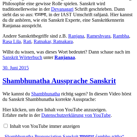
Philosophie eine gewisse Rolle spielen. Sanskrit wird
traditionellerweise in der
Devanagari
Schrift geschrieben. Dann
sieht das so aus: रञ्जना, in der IAST Umschrift rañjanā. Hier kannst
du dir anhören, wie ein Sanskrit Experte, eine Sanskritkennerin
Ranjanaa ausspricht.
Andere Sanskritbegriffe sind z.B.
Ranjana
,
Rameshvara
,
Rambha
,
Rasa Lila
,
Rati
,
Ratnakar, Ratnakara
.
Willst du wissen, was dieses Wort bedeutet? Dann schaue nach im
Sanskrit Wörterbuch
unter
Ranjanaa
.
Veröffentlicht
30. Juni 2015
am
Shambhunatha Aussprache Sanskrit
Wie kannst du
Shambhunatha
richtig sagen? In diesem Video hörst
du Sanskrit Shambhunatha korrekte Aussprache:
„Shambhunatha
Hier klicken, um den Inhalt von YouTube anzuzeigen.
Pronunciation
Erfahre mehr in der
Datenschutzerklärung von YouTube
.
Sanskrit
शम्भुनाथ
Inhalt von YouTube immer anzeigen
śambhu
nātha“
„Shambhunatha Pronunciation Sanskrit शम्भुनाथ śambhu nātha“
von