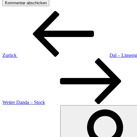
Beitragsnavigation
Vorheriger
Beitrag
Zurück
Dal – Linseng
Nächster
Beitrag
Weiter
Danda – Stock
Suchen
nach: