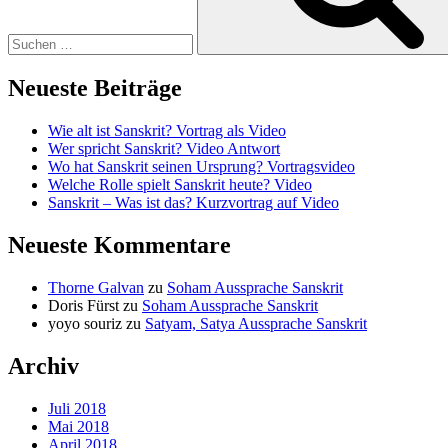
Neueste Beiträge
Wie alt ist Sanskrit? Vortrag als Video
Wer spricht Sanskrit? Video Antwort
Wo hat Sanskrit seinen Ursprung? Vortragsvideo
Welche Rolle spielt Sanskrit heute? Video
Sanskrit – Was ist das? Kurzvortrag auf Video
Neueste Kommentare
Thorne Galvan
zu
Soham Aussprache Sanskrit
Doris Fürst
zu
Soham Aussprache Sanskrit
yoyo souriz
zu
Satyam, Satya Aussprache Sanskrit
Archiv
Juli 2018
Mai 2018
April 2018