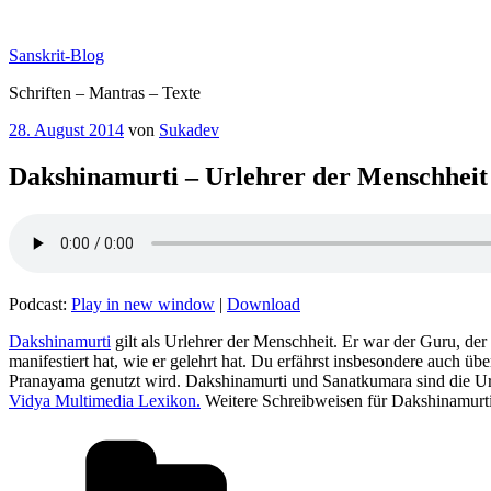
Zum
Inhalt
Sanskrit-Blog
springen
Schriften – Mantras – Texte
Veröffentlicht
28. August 2014
von
Sukadev
am
Dakshinamurti – Urlehrer der Menschheit
Podcast:
Play in new window
|
Download
Dakshinamurti
gilt als Urlehrer der Menschheit. Er war der Guru, der
manifestiert hat, wie er gelehrt hat. Du erfährst insbesondere auch ü
Pranayama genutzt wird. Dakshinamurti und Sanatkumara sind die Ur-
Vidya Multimedia Lexikon.
Weitere Schreibweisen für Dakshinamurt
Kategorien