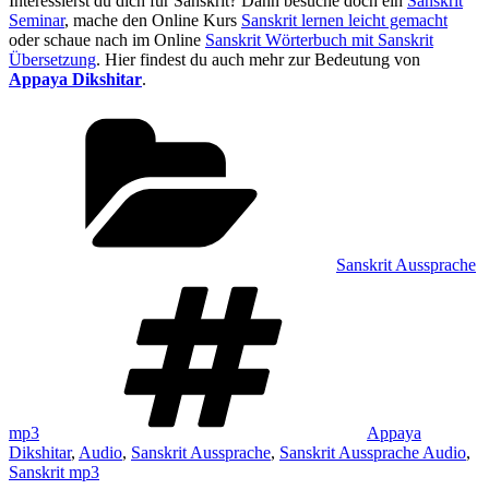
Interessierst du dich für Sanskrit? Dann besuche doch ein
Sanskrit
Seminar
, mache den Online Kurs
Sanskrit lernen leicht gemacht
oder schaue nach im Online
Sanskrit Wörterbuch mit Sanskrit
Übersetzung
. Hier findest du auch mehr zur Bedeutung von
Appaya Dikshitar
.
Kategorien
Sanskrit Aussprache
Schlagwörter
mp3
Appaya
Dikshitar
,
Audio
,
Sanskrit Aussprache
,
Sanskrit Aussprache Audio
,
Sanskrit mp3