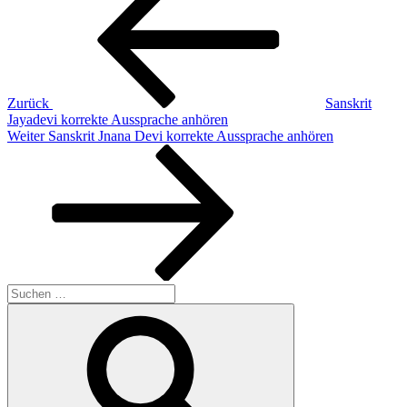
Zurück
Sanskrit
Jayadevi korrekte Aussprache anhören
Nächster
Weiter
Sanskrit Jnana Devi korrekte Aussprache anhören
Beitrag
Suchen
nach:
Suchen