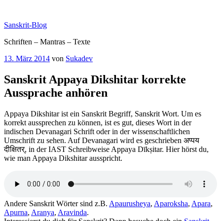
Zum
Inhalt
Sanskrit-Blog
springen
Schriften – Mantras – Texte
Veröffentlicht
13. März 2014
von
Sukadev
am
Sanskrit Appaya Dikshitar korrekte
Aussprache anhören
Appaya Dikshitar ist ein Sanskrit Begriff, Sanskrit Wort. Um es
korrekt aussprechen zu können, ist es gut, dieses Wort in der
indischen Devanagari Schrift oder in der wissenschaftlichen
Umschrift zu sehen. Auf Devanagari wird es geschrieben अप्पय
दीक्षितर्, in der IAST Schreibweise Appaya Dīkṣitar. Hier hörst du,
wie man Appaya Dikshitar ausspricht.
Andere Sanskrit Wörter sind z.B.
Apaurusheya
,
Aparoksha
,
Apara
,
Apurna
,
Aranya
,
Aravinda
.