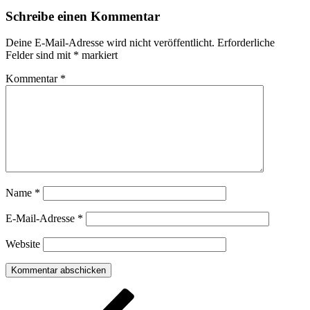
Schreibe einen Kommentar
Deine E-Mail-Adresse wird nicht veröffentlicht.
Erforderliche
Felder sind mit
*
markiert
Kommentar
*
Name
*
E-Mail-Adresse
*
Website
Beitragsnavigation
Vorheriger
Beitrag