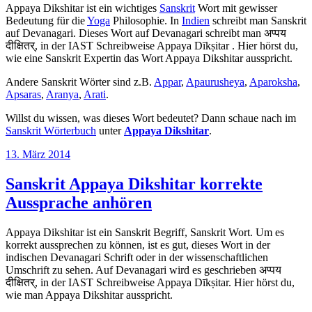
YouTube
Appaya Dikshitar ist ein wichtiges
Sanskrit
Wort mit gewisser
anzeigen
Bedeutung für die
Yoga
Philosophie. In
Indien
schreibt man Sanskrit
auf Devanagari. Dieses Wort auf Devanagari schreibt man अप्पय
दीक्षितर्, in der IAST Schreibweise Appaya Dīkṣitar . Hier hörst du,
wie eine Sanskrit Expertin das Wort Appaya Dikshitar ausspricht.
Andere Sanskrit Wörter sind z.B.
Appar
,
Apaurusheya
,
Aparoksha
,
Apsaras
,
Aranya
,
Arati
.
Willst du wissen, was dieses Wort bedeutet? Dann schaue nach im
Sanskrit Wörterbuch
unter
Appaya Dikshitar
.
Veröffentlicht
13. März 2014
am
Sanskrit Appaya Dikshitar korrekte
Aussprache anhören
Appaya Dikshitar ist ein Sanskrit Begriff, Sanskrit Wort. Um es
korrekt aussprechen zu können, ist es gut, dieses Wort in der
indischen Devanagari Schrift oder in der wissenschaftlichen
Umschrift zu sehen. Auf Devanagari wird es geschrieben अप्पय
दीक्षितर्, in der IAST Schreibweise Appaya Dīkṣitar. Hier hörst du,
wie man Appaya Dikshitar ausspricht.