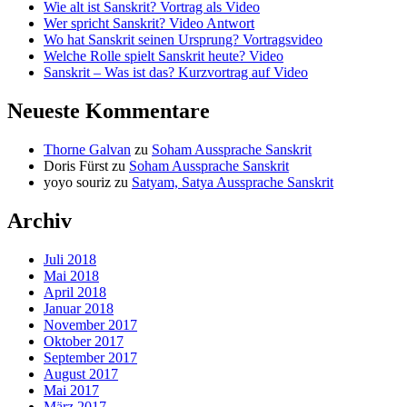
Wie alt ist Sanskrit? Vortrag als Video
Wer spricht Sanskrit? Video Antwort
Wo hat Sanskrit seinen Ursprung? Vortragsvideo
Welche Rolle spielt Sanskrit heute? Video
Sanskrit – Was ist das? Kurzvortrag auf Video
Neueste Kommentare
Thorne Galvan
zu
Soham Aussprache Sanskrit
Doris Fürst
zu
Soham Aussprache Sanskrit
yoyo souriz
zu
Satyam, Satya Aussprache Sanskrit
Archiv
Juli 2018
Mai 2018
April 2018
Januar 2018
November 2017
Oktober 2017
September 2017
August 2017
Mai 2017
März 2017