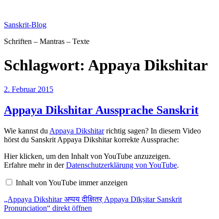
Zum
Inhalt
Sanskrit-Blog
springen
Schriften – Mantras – Texte
Schlagwort:
Appaya Dikshitar
Veröffentlicht
2. Februar 2015
am
Appaya Dikshitar Aussprache Sanskrit
Wie kannst du
Appaya Dikshitar
richtig sagen? In diesem Video
hörst du Sanskrit Appaya Dikshitar korrekte Aussprache:
„Appaya
Hier klicken, um den Inhalt von YouTube anzuzeigen.
Dikshitar
Erfahre mehr in der
Datenschutzerklärung von YouTube
.
अप्पय
दीक्षितर्
Inhalt von YouTube immer anzeigen
Appaya
Dīkṣitar
„Appaya Dikshitar अप्पय दीक्षितर् Appaya Dīkṣitar Sanskrit
Sanskrit
Pronunciation“
Pronunciation“ direkt öffnen
von