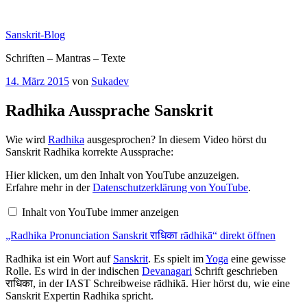
Zum
Inhalt
Sanskrit-Blog
springen
Schriften – Mantras – Texte
Veröffentlicht
14. März 2015
von
Sukadev
am
Radhika Aussprache Sanskrit
Wie wird
Radhika
ausgesprochen? In diesem Video hörst du
Sanskrit Radhika korrekte Aussprache:
„Radhika
Hier klicken, um den Inhalt von YouTube anzuzeigen.
Pronunciation
Erfahre mehr in der
Datenschutzerklärung von YouTube
.
Sanskrit
राधिका
Inhalt von YouTube immer anzeigen
rādhikā“
von
„Radhika Pronunciation Sanskrit राधिका rādhikā“ direkt öffnen
YouTube
anzeigen
Radhika ist ein Wort auf
Sanskrit
. Es spielt im
Yoga
eine gewisse
Rolle. Es wird in der indischen
Devanagari
Schrift geschrieben
राधिका, in der IAST Schreibweise rādhikā. Hier hörst du, wie eine
Sanskrit Expertin Radhika spricht.