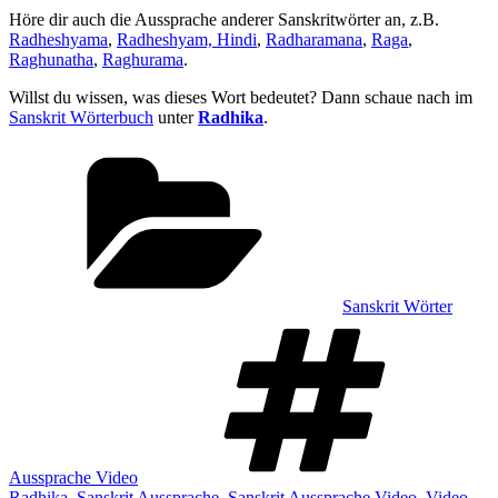
Höre dir auch die Aussprache anderer Sanskritwörter an, z.B.
Radheshyama
,
Radheshyam, Hindi
,
Radharamana
,
Raga
,
Raghunatha
,
Raghurama
.
Willst du wissen, was dieses Wort bedeutet? Dann schaue nach im
Sanskrit Wörterbuch
unter
Radhika
.
Kategorien
Sanskrit Wörter
Sch
Aussprache Video
Radhika
,
Sanskrit Aussprache
,
Sanskrit Aussprache Video
,
Video