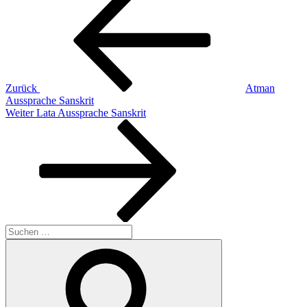
Beitrag
Zurück
Atman
Aussprache Sanskrit
Nächster
Weiter
Lata Aussprache Sanskrit
Beitrag
Suchen
nach:
Suchen