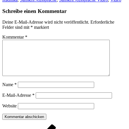
Schreibe einen Kommentar
Deine E-Mail-Adresse wird nicht veröffentlicht.
Erforderliche
Felder sind mit
*
markiert
Kommentar
*
Name
*
E-Mail-Adresse
*
Website
Beitragsnavigation
Vorheriger