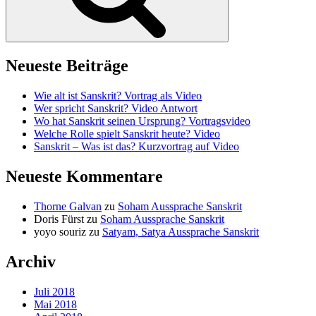
Neueste Beiträge
Wie alt ist Sanskrit? Vortrag als Video
Wer spricht Sanskrit? Video Antwort
Wo hat Sanskrit seinen Ursprung? Vortragsvideo
Welche Rolle spielt Sanskrit heute? Video
Sanskrit – Was ist das? Kurzvortrag auf Video
Neueste Kommentare
Thorne Galvan
zu
Soham Aussprache Sanskrit
Doris Fürst
zu
Soham Aussprache Sanskrit
yoyo souriz
zu
Satyam, Satya Aussprache Sanskrit
Archiv
Juli 2018
Mai 2018