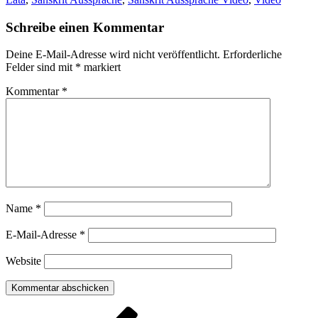
Schreibe einen Kommentar
Deine E-Mail-Adresse wird nicht veröffentlicht.
Erforderliche
Felder sind mit
*
markiert
Kommentar
*
Name
*
E-Mail-Adresse
*
Website
Beitragsnavigation
Vorheriger