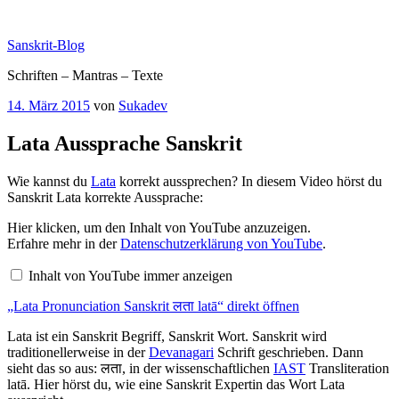
Zum
Inhalt
Sanskrit-Blog
springen
Schriften – Mantras – Texte
Veröffentlicht
14. März 2015
von
Sukadev
am
Lata Aussprache Sanskrit
Wie kannst du
Lata
korrekt aussprechen? In diesem Video hörst du
Sanskrit Lata korrekte Aussprache:
„Lata
Hier klicken, um den Inhalt von YouTube anzuzeigen.
Pronunciation
Erfahre mehr in der
Datenschutzerklärung von YouTube
.
Sanskrit
लता
Inhalt von YouTube immer anzeigen
latā“
von
„Lata Pronunciation Sanskrit लता latā“ direkt öffnen
YouTube
anzeigen
Lata ist ein Sanskrit Begriff, Sanskrit Wort. Sanskrit wird
traditionellerweise in der
Devanagari
Schrift geschrieben. Dann
sieht das so aus: लता, in der wissenschaftlichen
IAST
Transliteration
latā. Hier hörst du, wie eine Sanskrit Expertin das Wort Lata