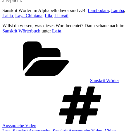
ausspricht.
Sanskrit Wörter im Alphabeth davor sind z.B.
Lambodara
,
Lamba
,
Lalita
,
Laya Chintana
,
Lila
,
Lilavati
.
Willst du wissen, was dieses Wort bedeutet? Dann schaue nach im
Sanskrit Wörterbuch
unter
Lata
.
Kategorien
Sanskrit Wörter
Sch
Aussprache Video
Lata
,
Sanskrit Aussprache
,
Sanskrit Aussprache Video
,
Video