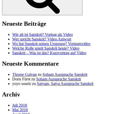
Neueste Beiträge
Wie alt ist Sanskrit? Vortrag als Video
Wer spricht Sanskrit? Video Antwort
Wo hat Sanskrit seinen Ursprung? Vortragsvideo
Welche Rolle spielt Sanskrit heute? Video
Sanskrit – Was ist das? Kurzvortrag auf Video
Neueste Kommentare
Thorne Galvan
zu
Soham Aussprache Sanskrit
Doris Fürst
zu
Soham Aussprache Sanskrit
yoyo souriz
zu
Satyam, Satya Aussprache Sanskrit
Archiv
Juli 2018
Mai 2018