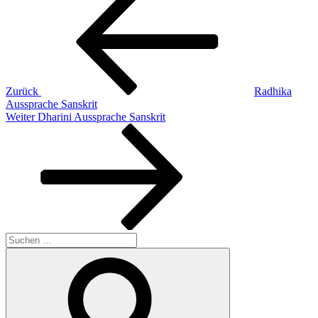
Beitrag
Zurück
Radhika
Aussprache Sanskrit
Nächster
Weiter
Dharini Aussprache Sanskrit
Beitrag
Suchen
nach:
Suchen