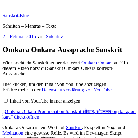
Zum
Inhalt
Sanskrit-Blog
springen
Schriften – Mantras – Texte
Veröffentlicht
21. Februar 2015
von
Sukadev
am
Omkara Onkara Aussprache Sanskrit
Wie spricht ein Sanskritkenner das Wort
Omkara Onkara
aus? In
diesem Video hörst du Sanskrit Omkara Onkara korrekte
Aussprache:
„Omkara
Hier klicken, um den Inhalt von YouTube anzuzeigen.
Onkara
Erfahre mehr in der
Datenschutzerklärung von YouTube
.
Pronunciation
Sanskrit
Inhalt von YouTube immer anzeigen
ओंकार,
ओङ्कार
„Omkara Onkara Pronunciation Sanskrit ओंकार, ओङ्कार oṃ kāra, oṅ
oṃ
kāra,
kāra“ direkt öffnen
oṅ
kāra“
Omkara Onkara ist ein Wort auf
Sanskrit
. Es spielt in Yoga und
von
Meditation
eine gewisse Rolle. Es wird im Devanagari Skript
YouTube