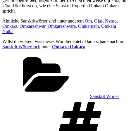
geschrieben ओंकार, ओङ्कार, in der IAST Schreibweise oṃ-kāra, oṅ-
anzeigen
kāra. Hier hörst du, wie eine Sanskrit Expertin Omkara Onkara
spricht.
Ähnliche Sanskritwörter sind unter anderem
Om
,
Ojas
,
Nyasa
,
Omkara
,
Omkareshwar, Omkareshwara
,
Omkarnath, Omkara
Natha
.
Willst du wissen, was dieses Wort bedeutet? Dann schaue nach im
Sanskrit Wörterbuch
unter
Omkara Onkara
.
Kategorien
Sanskrit Wörter
Sch