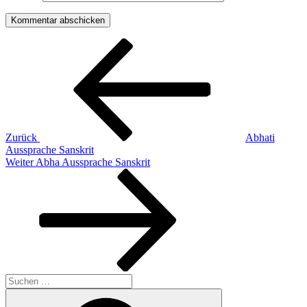
Beitragsnavigation
Vorheriger
Beitrag
Zurück
Abhati
Aussprache Sanskrit
Nächster
Weiter
Abha Aussprache Sanskrit
Beitrag
Suchen
nach:
Suchen