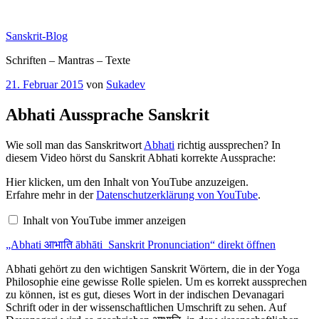
Zum
Inhalt
Sanskrit-Blog
springen
Schriften – Mantras – Texte
Veröffentlicht
21. Februar 2015
von
Sukadev
am
Abhati Aussprache Sanskrit
Wie soll man das Sanskritwort
Abhati
richtig aussprechen? In
diesem Video hörst du Sanskrit Abhati korrekte Aussprache:
„Abhati
Hier klicken, um den Inhalt von YouTube anzuzeigen.
आभाति
Erfahre mehr in der
Datenschutzerklärung von YouTube
.
ābhāti
Sanskrit
Inhalt von YouTube immer anzeigen
Pronunciation“
von
„Abhati आभाति ābhāti Sanskrit Pronunciation“ direkt öffnen
YouTube
anzeigen
Abhati gehört zu den wichtigen Sanskrit Wörtern, die in der Yoga
Philosophie eine gewisse Rolle spielen. Um es korrekt aussprechen
zu können, ist es gut, dieses Wort in der indischen Devanagari
Schrift oder in der wissenschaftlichen Umschrift zu sehen. Auf