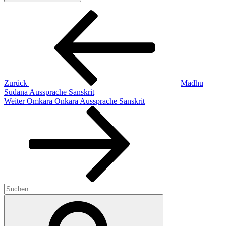
Beitragsnavigation
Vorheriger
Beitrag
Zurück
Madhu
Sudana Aussprache Sanskrit
Nächster
Weiter
Omkara Onkara Aussprache Sanskrit
Beitrag
Suchen
nach:
Suchen