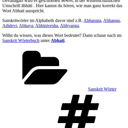
Devanagari wird es geschrieben आभाति, in der wissenschaftlichen
Umschrift ābhāti . Hier kannst du hören, wie man ganz korrekt das
Wort Abhati ausspricht.
Sanskritwörter im Alphabeth davor sind z.B.
Abharana
,
Abhanga
,
Adidevi
,
Abhaya
,
Abhinivesha
,
Abhyanga
.
Willst du wissen, was dieses Wort bedeutet? Dann schaue nach im
Sanskrit Wörterbuch
unter
Abhati
.
Kategorien
Sanskrit Wörter
Sch