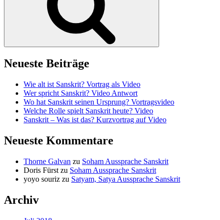
Neueste Beiträge
Wie alt ist Sanskrit? Vortrag als Video
Wer spricht Sanskrit? Video Antwort
Wo hat Sanskrit seinen Ursprung? Vortragsvideo
Welche Rolle spielt Sanskrit heute? Video
Sanskrit – Was ist das? Kurzvortrag auf Video
Neueste Kommentare
Thorne Galvan
zu
Soham Aussprache Sanskrit
Doris Fürst
zu
Soham Aussprache Sanskrit
yoyo souriz
zu
Satyam, Satya Aussprache Sanskrit
Archiv