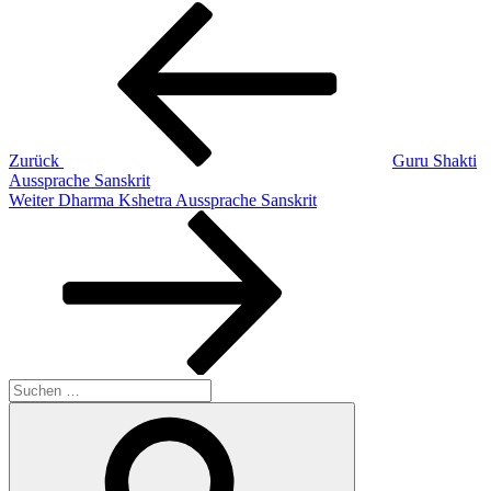
Beitragsnavigation
Vorheriger
Beitrag
Zurück
Guru Shakti
Aussprache Sanskrit
Nächster
Weiter
Dharma Kshetra Aussprache Sanskrit
Beitrag
Suchen
nach:
Suchen