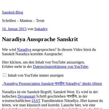
Zum
Inhalt
Sanskrit-Blog
springen
Schriften – Mantras – Texte
Veröffentlicht
16. Januar 2015
von
Sukadev
am
Naradiya Aussprache Sanskrit
Wie wird
Naradiya
ausgesprochen? In diesem Video hörst du
Sanskrit Naradiya korrekte Aussprache:
„Naradiya
Hier klicken, um den Inhalt von YouTube anzuzeigen.
Pronunciation
Erfahre mehr in der
Datenschutzerklärung von YouTube
.
Sanskrit
नारदीय
Inhalt von YouTube immer anzeigen
Nāradīya“
von
„Naradiya Pronunciation Sanskrit नारदीय Nāradīya“ direkt öffnen
YouTube
anzeigen
Naradiya ist ein Sanskrit Begriff, Sanskrit Wort. Es wird in der
indischen
Devanagari
Schrift geschrieben नारदीय, in der
wissenschaftlichen
IAST
Transliteration Nāradīya. Hier kannst du
hören, wie man klassisch und korrekt. Lausche hier, wie eine