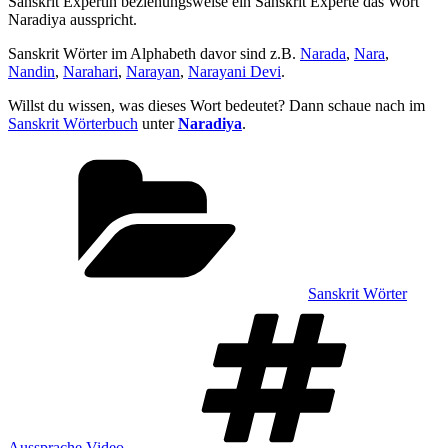
Sanskrit Expertin beziehungsweise ein Sanskrit Experte das Wort
Naradiya ausspricht.
Sanskrit Wörter im Alphabeth davor sind z.B.
Narada
,
Nara
,
Nandin
,
Narahari
,
Narayan
,
Narayani Devi
.
Willst du wissen, was dieses Wort bedeutet? Dann schaue nach im
Sanskrit Wörterbuch
unter
Naradiya
.
Kategorien
Sanskrit Wörter
Sch
Aussprache Video