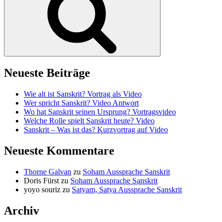
Neueste Beiträge
Wie alt ist Sanskrit? Vortrag als Video
Wer spricht Sanskrit? Video Antwort
Wo hat Sanskrit seinen Ursprung? Vortragsvideo
Welche Rolle spielt Sanskrit heute? Video
Sanskrit – Was ist das? Kurzvortrag auf Video
Neueste Kommentare
Thorne Galvan
zu
Soham Aussprache Sanskrit
Doris Fürst
zu
Soham Aussprache Sanskrit
yoyo souriz
zu
Satyam, Satya Aussprache Sanskrit
Archiv