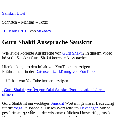
Zum
Inhalt
Sanskrit-Blog
springen
Schriften – Mantras – Texte
Veröffentlicht
16. Januar 2015
von
Sukadev
am
Guru Shakti Aussprache Sanskrit
Wie ist die korrekte Aussprache von
Guru Shakti
? In diesem Video
hörst du Sanskrit Guru Shakti korrekte Aussprache:
„Guru
Hier klicken, um den Inhalt von YouTube anzuzeigen.
Shakti
Erfahre mehr in der
Datenschutzerklärung von YouTube
.
गुरुशक्ति
guruśakti
Inhalt von YouTube immer anzeigen
Sanskrit
Pronunciation“
„Guru Shakti गुरुशक्ति guruśakti Sanskrit Pronunciation“ direkt
von
YouTube
öffnen
anzeigen
Guru Shakti ist ein wichtiges
Sanskrit
Wort mit gewisser Bedeutung
für die
Yoga
Philosophie. Dieses Wort wird im
Devanagari
Skript
geschrieben गुरुशक्ति, in der wissenschaftlichen Umschrift guruśakti.