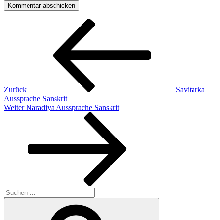
Beitragsnavigation
Vorheriger
Beitrag
Zurück
Savitarka
Aussprache Sanskrit
Nächster
Weiter
Naradiya Aussprache Sanskrit
Beitrag
Suchen
nach:
Suchen