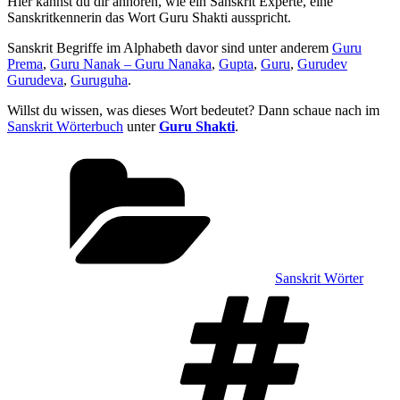
Hier kannst du dir anhören, wie ein Sanskrit Experte, eine
Sanskritkennerin das Wort Guru Shakti ausspricht.
Sanskrit Begriffe im Alphabeth davor sind unter anderem
Guru
Prema
,
Guru Nanak – Guru Nanaka
,
Gupta
,
Guru
,
Gurudev
Gurudeva
,
Guruguha
.
Willst du wissen, was dieses Wort bedeutet? Dann schaue nach im
Sanskrit Wörterbuch
unter
Guru Shakti
.
Kategorien
Sanskrit Wörter
Sch