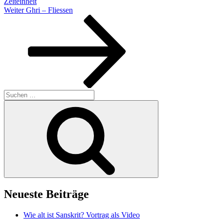
Zeiteinheit
Nächster
Weiter
Ghri – Fliessen
Beitrag
Suchen
nach:
Suchen
Neueste Beiträge
Wie alt ist Sanskrit? Vortrag als Video