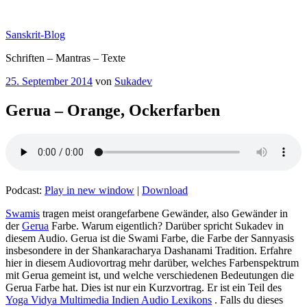
Zum
Inhalt
Sanskrit-Blog
springen
Schriften – Mantras – Texte
Veröffentlicht
25. September 2014
von
Sukadev
am
Gerua – Orange, Ockerfarben
Podcast:
Play in new window
|
Download
Swamis
tragen meist orangefarbene Gewänder, also Gewänder in
der
Gerua
Farbe. Warum eigentlich? Darüber spricht Sukadev in
diesem Audio. Gerua ist die Swami Farbe, die Farbe der Sannyasis
insbesondere in der Shankaracharya Dashanami Tradition. Erfahre
hier in diesem Audiovortrag mehr darüber, welches Farbenspektrum
mit Gerua gemeint ist, und welche verschiedenen Bedeutungen die
Gerua Farbe hat. Dies ist nur ein Kurzvortrag. Er ist ein Teil des
Yoga Vidya Multimedia Indien Audio Lexikons
. Falls du dieses