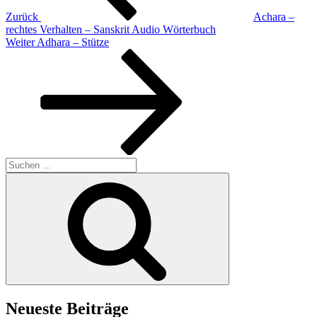
Zurück
Achara –
rechtes Verhalten – Sanskrit Audio Wörterbuch
Nächster
Weiter
Adhara – Stütze
Beitrag
Suchen
nach:
Suchen
Neueste Beiträge