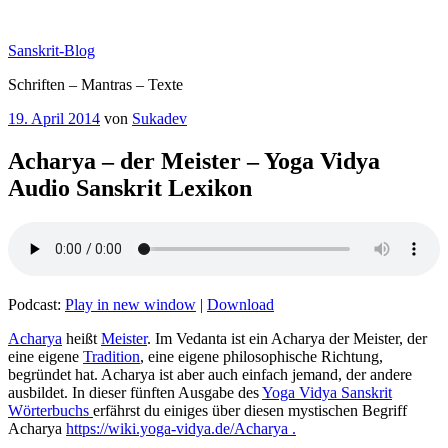
Zum
Inhalt
Sanskrit-Blog
springen
Schriften – Mantras – Texte
Veröffentlicht
19. April 2014
von
Sukadev
am
Acharya – der Meister – Yoga Vidya
Audio Sanskrit Lexikon
Podcast:
Play in new window
|
Download
Acharya
heißt
Meister
. Im Vedanta ist ein Acharya der Meister, der
eine eigene
Tradition
, eine eigene philosophische Richtung,
begründet hat. Acharya ist aber auch einfach jemand, der andere
ausbildet. In dieser fünften Ausgabe des
Yoga Vidya Sanskrit
Wörterbuchs
erfährst du einiges über diesen mystischen Begriff
Acharya
https://wiki.yoga-vidya.de/Acharya .