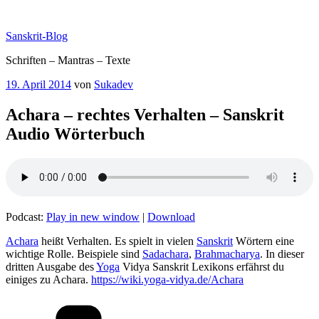
Zum
Inhalt
Sanskrit-Blog
springen
Schriften – Mantras – Texte
Veröffentlicht
19. April 2014
von
Sukadev
am
Achara – rechtes Verhalten – Sanskrit
Audio Wörterbuch
Podcast:
Play in new window
|
Download
Achara
heißt Verhalten. Es spielt in vielen
Sanskrit
Wörtern eine
wichtige Rolle. Beispiele sind
Sadachara
,
Brahmacharya
. In dieser
dritten Ausgabe des
Yoga
Vidya Sanskrit Lexikons erfährst du
einiges zu Achara.
https://wiki.yoga-vidya.de/Achara
Kategorien