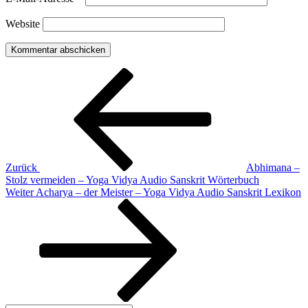
Website
Beitragsnavigation
Vorheriger
Beitrag
Zurück
Abhimana –
Stolz vermeiden – Yoga Vidya Audio Sanskrit Wörterbuch
Nächster
Weiter
Acharya – der Meister – Yoga Vidya Audio Sanskrit Lexikon
Beitrag