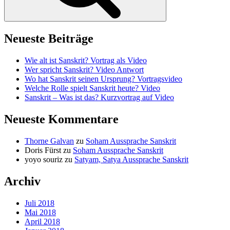
Neueste Beiträge
Wie alt ist Sanskrit? Vortrag als Video
Wer spricht Sanskrit? Video Antwort
Wo hat Sanskrit seinen Ursprung? Vortragsvideo
Welche Rolle spielt Sanskrit heute? Video
Sanskrit – Was ist das? Kurzvortrag auf Video
Neueste Kommentare
Thorne Galvan
zu
Soham Aussprache Sanskrit
Doris Fürst
zu
Soham Aussprache Sanskrit
yoyo souriz
zu
Satyam, Satya Aussprache Sanskrit
Archiv
Juli 2018
Mai 2018
April 2018