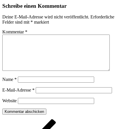
Schreibe einen Kommentar
Deine E-Mail-Adresse wird nicht veröffentlicht.
Erforderliche
Felder sind mit
*
markiert
Kommentar
*
Name
*
E-Mail-Adresse
*
Website
Beitragsnavigation
Vorheriger
Beitrag