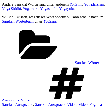
Andere Sanskrit Wörter sind unter anderem
Yogagni
,
Yogadarshini
,
Yoga Siddhi
,
Yogamitra
,
Yogasiddhi
,
Yogayukta
.
Willst du wissen, was dieses Wort bedeutet? Dann schaue nach im
Sanskrit Wörterbuch
unter
Yogama
.
Kategorien
Sanskrit Wörter
Sch
Aussprache Video
Sanskrit Aussprache
,
Sanskrit Aussprache Video
,
Video
,
Yogama