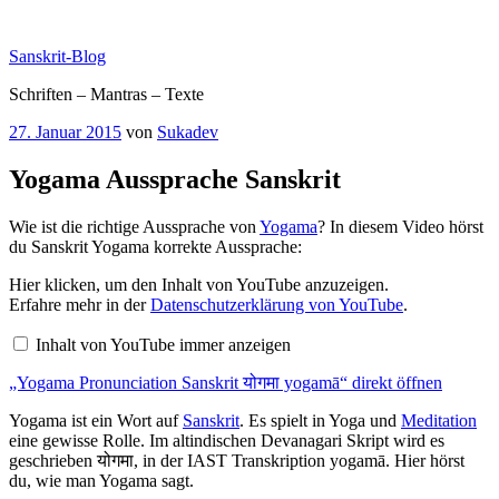
Zum
Inhalt
Sanskrit-Blog
springen
Schriften – Mantras – Texte
Veröffentlicht
27. Januar 2015
von
Sukadev
am
Yogama Aussprache Sanskrit
Wie ist die richtige Aussprache von
Yogama
? In diesem Video hörst
du Sanskrit Yogama korrekte Aussprache:
„Yogama
Hier klicken, um den Inhalt von YouTube anzuzeigen.
Pronunciation
Erfahre mehr in der
Datenschutzerklärung von YouTube
.
Sanskrit
योगमा
Inhalt von YouTube immer anzeigen
yogamā“
von
„Yogama Pronunciation Sanskrit योगमा yogamā“ direkt öffnen
YouTube
anzeigen
Yogama ist ein Wort auf
Sanskrit
. Es spielt in Yoga und
Meditation
eine gewisse Rolle. Im altindischen Devanagari Skript wird es
geschrieben योगमा, in der IAST Transkription yogamā. Hier hörst
du, wie man Yogama sagt.