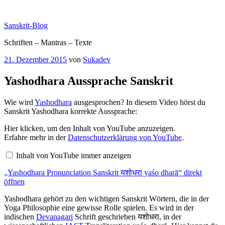
Zum
Inhalt
Sanskrit-Blog
springen
Schriften – Mantras – Texte
Veröffentlicht
21. Dezember 2015
von
Sukadev
am
Yashodhara Aussprache Sanskrit
Wie wird
Yashodhara
ausgesprochen? In diesem Video hörst du
Sanskrit Yashodhara korrekte Aussprache:
„Yashodhara
Hier klicken, um den Inhalt von YouTube anzuzeigen.
Pronunciation
Erfahre mehr in der
Datenschutzerklärung von YouTube
.
Sanskrit
यशोधरा
Inhalt von YouTube immer anzeigen
yaśo
dharā“
„Yashodhara Pronunciation Sanskrit यशोधरा yaśo dharā“ direkt
von
YouTube
öffnen
anzeigen
Yashodhara gehört zu den wichtigen Sanskrit Wörtern, die in der
Yoga Philosophie eine gewisse Rolle spielen. Es wird in der
indischen
Devanagari
Schrift geschrieben यशोधरा, in der