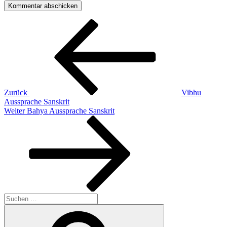
Beitragsnavigation
Vorheriger
Beitrag
Zurück
Vibhu
Aussprache Sanskrit
Nächster
Weiter
Bahya Aussprache Sanskrit
Beitrag
Suchen
nach:
Suchen