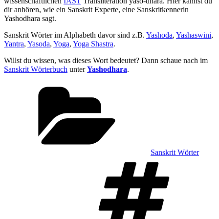
wissenschaftlichen
IAST
Transliteration yaśo-dharā. Hier kannst du
dir anhören, wie ein Sanskrit Experte, eine Sanskritkennerin
Yashodhara sagt.
Sanskrit Wörter im Alphabeth davor sind z.B.
Yashoda
,
Yashaswini
,
Yantra
,
Yasoda
,
Yoga
,
Yoga Shastra
.
Willst du wissen, was dieses Wort bedeutet? Dann schaue nach im
Sanskrit Wörterbuch
unter
Yashodhara
.
Kategorien
Sanskrit Wörter
Sch