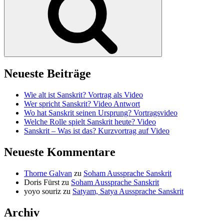
Neueste Beiträge
Wie alt ist Sanskrit? Vortrag als Video
Wer spricht Sanskrit? Video Antwort
Wo hat Sanskrit seinen Ursprung? Vortragsvideo
Welche Rolle spielt Sanskrit heute? Video
Sanskrit – Was ist das? Kurzvortrag auf Video
Neueste Kommentare
Thorne Galvan
zu
Soham Aussprache Sanskrit
Doris Fürst
zu
Soham Aussprache Sanskrit
yoyo souriz
zu
Satyam, Satya Aussprache Sanskrit
Archiv