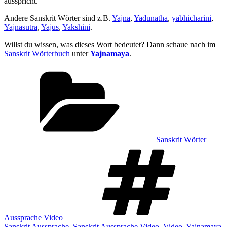
ausspricht.
Andere Sanskrit Wörter sind z.B.
Yajna
,
Yadunatha
,
yabhicharini
,
Yajnasutra
,
Yajus
,
Yakshini
.
Willst du wissen, was dieses Wort bedeutet? Dann schaue nach im
Sanskrit Wörterbuch
unter
Yajnamaya
.
Kategorien
Sanskrit Wörter
Sch
Aussprache Video
Sanskrit Aussprache
,
Sanskrit Aussprache Video
,
Video
,
Yajnamaya