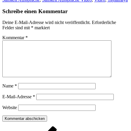
Schreibe einen Kommentar
Deine E-Mail-Adresse wird nicht veröffentlicht.
Erforderliche
Felder sind mit
*
markiert
Kommentar
*
Name
*
E-Mail-Adresse
*
Website
Beitragsnavigation
Vorheriger