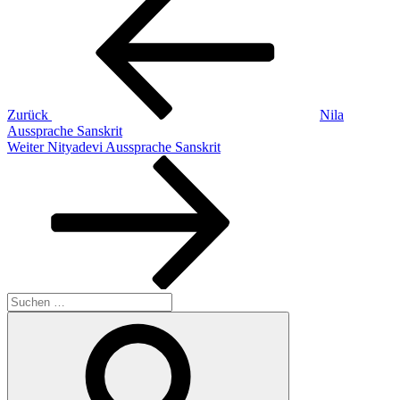
Beitrag
Zurück
Nila
Aussprache Sanskrit
Nächster
Weiter
Nityadevi Aussprache Sanskrit
Beitrag
Suchen
nach:
Suchen