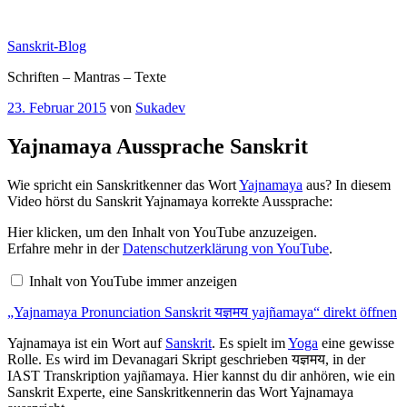
Zum
Inhalt
Sanskrit-Blog
springen
Schriften – Mantras – Texte
Veröffentlicht
23. Februar 2015
von
Sukadev
am
Yajnamaya Aussprache Sanskrit
Wie spricht ein Sanskritkenner das Wort
Yajnamaya
aus? In diesem
Video hörst du Sanskrit Yajnamaya korrekte Aussprache:
„Yajnamaya
Hier klicken, um den Inhalt von YouTube anzuzeigen.
Pronunciation
Erfahre mehr in der
Datenschutzerklärung von YouTube
.
Sanskrit
यज्ञमय
Inhalt von YouTube immer anzeigen
yajñamaya“
von
„Yajnamaya Pronunciation Sanskrit यज्ञमय yajñamaya“ direkt öffnen
YouTube
anzeigen
Yajnamaya ist ein Wort auf
Sanskrit
. Es spielt im
Yoga
eine gewisse
Rolle. Es wird im Devanagari Skript geschrieben यज्ञमय, in der
IAST Transkription yajñamaya. Hier kannst du dir anhören, wie ein
Sanskrit Experte, eine Sanskritkennerin das Wort Yajnamaya