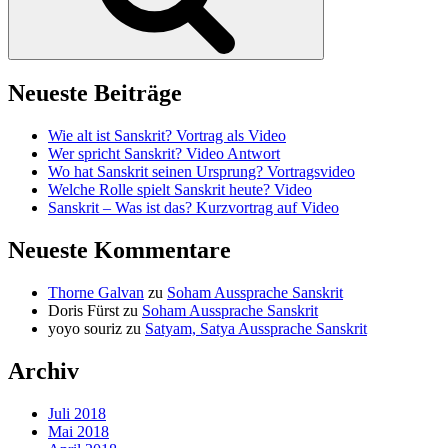
Neueste Beiträge
Wie alt ist Sanskrit? Vortrag als Video
Wer spricht Sanskrit? Video Antwort
Wo hat Sanskrit seinen Ursprung? Vortragsvideo
Welche Rolle spielt Sanskrit heute? Video
Sanskrit – Was ist das? Kurzvortrag auf Video
Neueste Kommentare
Thorne Galvan
zu
Soham Aussprache Sanskrit
Doris Fürst
zu
Soham Aussprache Sanskrit
yoyo souriz
zu
Satyam, Satya Aussprache Sanskrit
Archiv
Juli 2018
Mai 2018