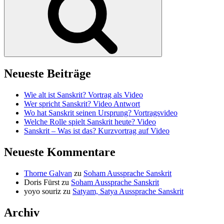
Neueste Beiträge
Wie alt ist Sanskrit? Vortrag als Video
Wer spricht Sanskrit? Video Antwort
Wo hat Sanskrit seinen Ursprung? Vortragsvideo
Welche Rolle spielt Sanskrit heute? Video
Sanskrit – Was ist das? Kurzvortrag auf Video
Neueste Kommentare
Thorne Galvan
zu
Soham Aussprache Sanskrit
Doris Fürst
zu
Soham Aussprache Sanskrit
yoyo souriz
zu
Satyam, Satya Aussprache Sanskrit
Archiv