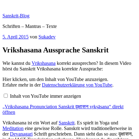
Zum
Inhalt
Sanskrit-Blog
springen
Schriften – Mantras – Texte
Veröffentlicht
5. April 2015
von
Sukadev
am
Vrikshasana Aussprache Sanskrit
Wie kannst du
Vrikshasana
korrekt aussprechen? In diesem Video
hörst du Sanskrit Vrikshasana korrekte Aussprache:
„Vrikshasana
Hier klicken, um den Inhalt von YouTube anzuzeigen.
Pronunciation
Erfahre mehr in der
Datenschutzerklärung von YouTube
.
Sanskrit
वृक्षासन
Inhalt von YouTube immer anzeigen
vṛkṣāsana“
von
„Vrikshasana Pronunciation Sanskrit वृक्षासन vṛkṣāsana“ direkt
YouTube
anzeigen
öffnen
Vrikshasana ist ein Wort auf
Sanskrit
. Es spielt in Yoga und
Meditation
eine gewisse Rolle. Sanskrit wird traditionellerweise in
der
Devanagari
Schrift geschrieben. Dann sieht das so aus: वृक्षासन,