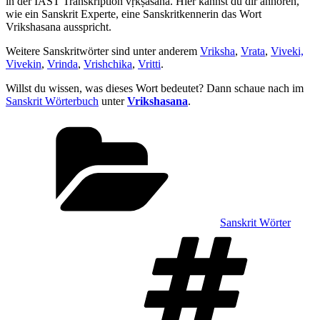
in der IAST Transkription vṛkṣāsana. Hier kannst du dir anhören,
wie ein Sanskrit Experte, eine Sanskritkennerin das Wort
Vrikshasana ausspricht.
Weitere Sanskritwörter sind unter anderem
Vriksha
,
Vrata
,
Viveki,
Vivekin
,
Vrinda
,
Vrishchika
,
Vritti
.
Willst du wissen, was dieses Wort bedeutet? Dann schaue nach im
Sanskrit Wörterbuch
unter
Vrikshasana
.
Kategorien
Sanskrit Wörter
Sch