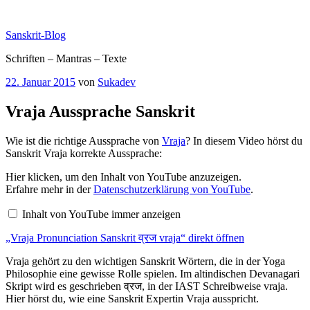
Zum
Inhalt
Sanskrit-Blog
springen
Schriften – Mantras – Texte
Veröffentlicht
22. Januar 2015
von
Sukadev
am
Vraja Aussprache Sanskrit
Wie ist die richtige Aussprache von
Vraja
? In diesem Video hörst du
Sanskrit Vraja korrekte Aussprache:
„Vraja
Hier klicken, um den Inhalt von YouTube anzuzeigen.
Pronunciation
Erfahre mehr in der
Datenschutzerklärung von YouTube
.
Sanskrit
व्रज
Inhalt von YouTube immer anzeigen
vraja“
von
„Vraja Pronunciation Sanskrit व्रज vraja“ direkt öffnen
YouTube
anzeigen
Vraja gehört zu den wichtigen Sanskrit Wörtern, die in der Yoga
Philosophie eine gewisse Rolle spielen. Im altindischen Devanagari
Skript wird es geschrieben व्रज, in der IAST Schreibweise vraja.
Hier hörst du, wie eine Sanskrit Expertin Vraja ausspricht.