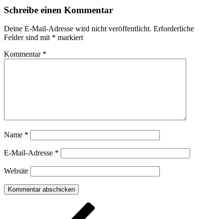
Schreibe einen Kommentar
Deine E-Mail-Adresse wird nicht veröffentlicht.
Erforderliche
Felder sind mit
*
markiert
Kommentar
*
Name
*
E-Mail-Adresse
*
Website
Beitragsnavigation
Vorheriger
Beitrag