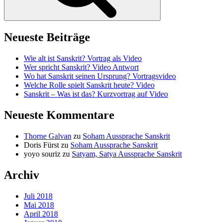
Neueste Beiträge
Wie alt ist Sanskrit? Vortrag als Video
Wer spricht Sanskrit? Video Antwort
Wo hat Sanskrit seinen Ursprung? Vortragsvideo
Welche Rolle spielt Sanskrit heute? Video
Sanskrit – Was ist das? Kurzvortrag auf Video
Neueste Kommentare
Thorne Galvan
zu
Soham Aussprache Sanskrit
Doris Fürst
zu
Soham Aussprache Sanskrit
yoyo souriz
zu
Satyam, Satya Aussprache Sanskrit
Archiv
Juli 2018
Mai 2018
April 2018