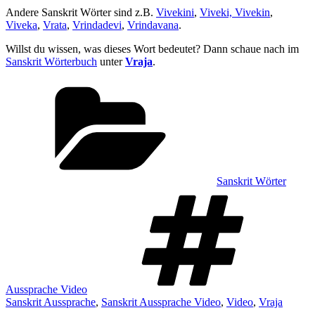
Andere Sanskrit Wörter sind z.B.
Vivekini
,
Viveki, Vivekin
,
Viveka
,
Vrata
,
Vrindadevi
,
Vrindavana
.
Willst du wissen, was dieses Wort bedeutet? Dann schaue nach im
Sanskrit Wörterbuch
unter
Vraja
.
Kategorien
Sanskrit Wörter
Sch
Aussprache Video
Sanskrit Aussprache
,
Sanskrit Aussprache Video
,
Video
,
Vraja