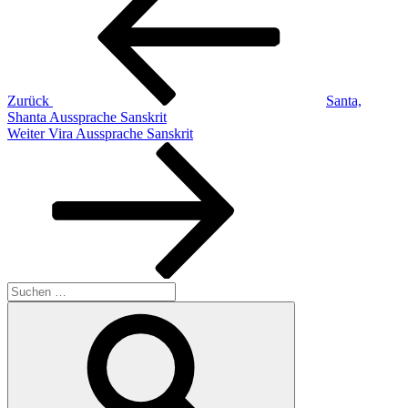
Zurück
Santa,
Shanta Aussprache Sanskrit
Nächster
Weiter
Vira Aussprache Sanskrit
Beitrag
Suchen
nach:
Suchen