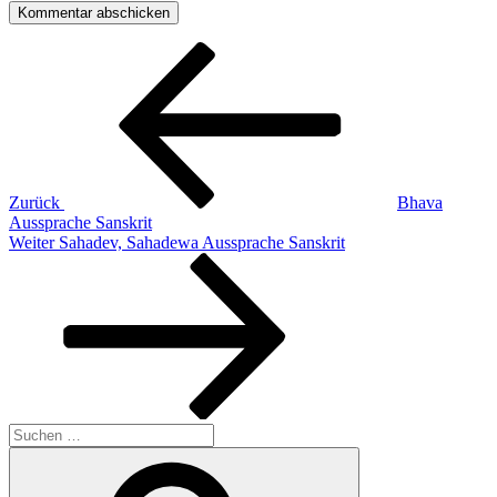
Beitragsnavigation
Vorheriger
Beitrag
Zurück
Bhava
Aussprache Sanskrit
Nächster
Weiter
Sahadev, Sahadewa Aussprache Sanskrit
Beitrag
Suchen
nach:
Suchen