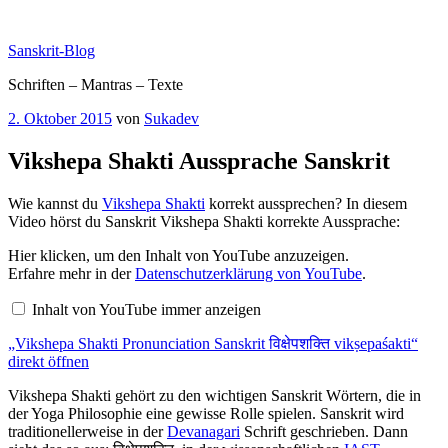
Zum
Inhalt
Sanskrit-Blog
springen
Schriften – Mantras – Texte
Veröffentlicht
2. Oktober 2015
von
Sukadev
am
Vikshepa Shakti Aussprache Sanskrit
Wie kannst du
Vikshepa Shakti
korrekt aussprechen? In diesem
Video hörst du Sanskrit Vikshepa Shakti korrekte Aussprache:
„Vikshepa
Hier klicken, um den Inhalt von YouTube anzuzeigen.
Shakti
Erfahre mehr in der
Datenschutzerklärung von YouTube
.
Pronunciation
Sanskrit
Inhalt von YouTube immer anzeigen
विक्षेपशक्ति
vikṣepaśakti“
„Vikshepa Shakti Pronunciation Sanskrit विक्षेपशक्ति vikṣepaśakti“
von
YouTube
direkt öffnen
anzeigen
Vikshepa Shakti gehört zu den wichtigen Sanskrit Wörtern, die in
der Yoga Philosophie eine gewisse Rolle spielen. Sanskrit wird
traditionellerweise in der
Devanagari
Schrift geschrieben. Dann