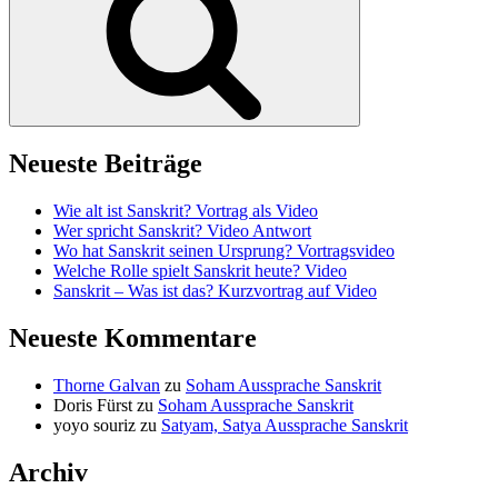
Neueste Beiträge
Wie alt ist Sanskrit? Vortrag als Video
Wer spricht Sanskrit? Video Antwort
Wo hat Sanskrit seinen Ursprung? Vortragsvideo
Welche Rolle spielt Sanskrit heute? Video
Sanskrit – Was ist das? Kurzvortrag auf Video
Neueste Kommentare
Thorne Galvan
zu
Soham Aussprache Sanskrit
Doris Fürst
zu
Soham Aussprache Sanskrit
yoyo souriz
zu
Satyam, Satya Aussprache Sanskrit
Archiv