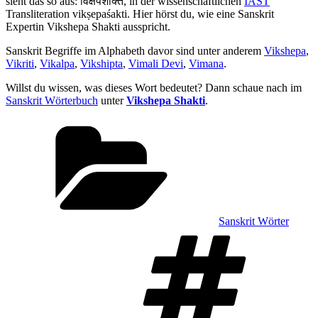
sieht das so aus: विक्षेपशक्ति, in der wissenschaftlichen
IAST
Transliteration vikṣepaśakti. Hier hörst du, wie eine Sanskrit
Expertin Vikshepa Shakti ausspricht.
Sanskrit Begriffe im Alphabeth davor sind unter anderem
Vikshepa
,
Vikriti
,
Vikalpa
,
Vikshipta
,
Vimali Devi
,
Vimana
.
Willst du wissen, was dieses Wort bedeutet? Dann schaue nach im
Sanskrit Wörterbuch
unter
Vikshepa Shakti
.
Kategorien
Sanskrit Wörter
Sch