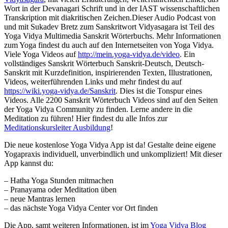
Wort in der Devanagari Schrift und in der IAST wissenschaftlichen
Transkription mit diakritischen Zeichen.Dieser Audio Podcast von
und mit Sukadev Bretz zum Sanskritwort Vidyasagara ist Teil des
Yoga Vidya Multimedia Sanskrit Wörterbuchs. Mehr Informationen
zum Yoga findest du auch auf den Internetseiten von Yoga Vidya.
Viele Yoga Videos auf
http://mein.yoga-vidya.de/video
. Ein
vollständiges Sanskrit Wörterbuch Sanskrit-Deutsch, Deutsch-
Sanskrit mit Kurzdefinition, inspirierenden Texten, Illustrationen,
Videos, weiterführenden Links und mehr findest du auf
https://wiki.yoga-vidya.de/Sanskrit
. Dies ist die Tonspur eines
Videos. Alle 2200 Sanskrit Wörterbuch Videos sind auf den Seiten
der Yoga Vidya Community zu finden. Lerne andere in die
Meditation zu führen! Hier findest du alle Infos zur
Meditationskursleiter Ausbildung
!
Die neue kostenlose Yoga Vidya App ist da! Gestalte deine eigene
Yogapraxis individuell, unverbindlich und unkompliziert! Mit dieser
App kannst du:
– Hatha Yoga Stunden mitmachen
– Pranayama oder Meditation üben
– neue Mantras lernen
– das nächste Yoga Vidya Center vor Ort finden
Die App, samt weiteren Informationen, ist im
Yoga Vidya Blog