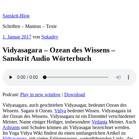
Zum
Inhalt
Sanskrit-Blog
springen
Schriften – Mantras – Texte
Veröffentlicht
1. Januar 2017
von
Sukadev
am
Vidyasagara – Ozean des Wissens –
Sanskrit Audio Wörterbuch
Podcast:
Play in new window
|
Download
Vidyasagara, auch geschrieben Vidyasagar, bedeutet Ozean des
Wissens. Sagara it Ozean.
Vidya
bedeutet Wissen. Vidyasagara ist
der Ozean des Wissens. Vidyasagara ist ein Ehrentitel verschiedener
Meister, Name einiger Heiliger, insbesondere
Vedanta
Meister. Auch
Ashrams
und Schulen können als Vidyasagar bezeichnet werden.
Im Yoga Vidya Wiki findest du einen umfangreichen Artikel zu
Vidyasagara
, mit vielen Erläuterungen, weiterführenden Links, das