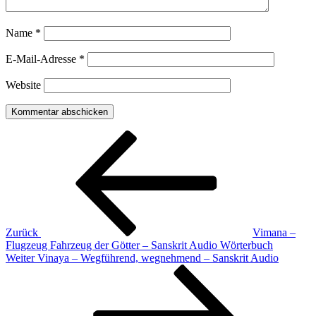
Name
*
E-Mail-Adresse
*
Website
Beitragsnavigation
Vorheriger
Beitrag
Zurück
Vimana –
Flugzeug Fahrzeug der Götter – Sanskrit Audio Wörterbuch
Nächster
Weiter
Vinaya – Wegführend, wegnehmend – Sanskrit Audio
Beitrag