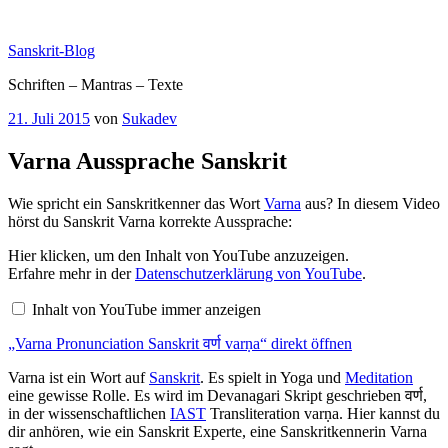
Zum
Inhalt
Sanskrit-Blog
springen
Schriften – Mantras – Texte
Veröffentlicht
21. Juli 2015
von
Sukadev
am
Varna Aussprache Sanskrit
Wie spricht ein Sanskritkenner das Wort
Varna
aus? In diesem Video
hörst du Sanskrit Varna korrekte Aussprache:
„Varna
Hier klicken, um den Inhalt von YouTube anzuzeigen.
Pronunciation
Erfahre mehr in der
Datenschutzerklärung von YouTube
.
Sanskrit
वर्ण
Inhalt von YouTube immer anzeigen
varṇa“
von
„Varna Pronunciation Sanskrit वर्ण varṇa“ direkt öffnen
YouTube
anzeigen
Varna ist ein Wort auf
Sanskrit
. Es spielt in Yoga und
Meditation
eine gewisse Rolle. Es wird im Devanagari Skript geschrieben वर्ण,
in der wissenschaftlichen
IAST
Transliteration varṇa. Hier kannst du
dir anhören, wie ein Sanskrit Experte, eine Sanskritkennerin Varna