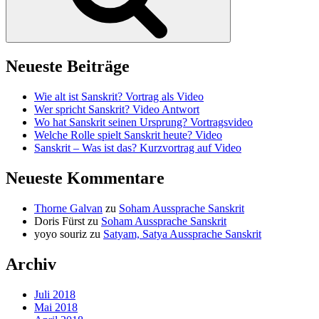
Neueste Beiträge
Wie alt ist Sanskrit? Vortrag als Video
Wer spricht Sanskrit? Video Antwort
Wo hat Sanskrit seinen Ursprung? Vortragsvideo
Welche Rolle spielt Sanskrit heute? Video
Sanskrit – Was ist das? Kurzvortrag auf Video
Neueste Kommentare
Thorne Galvan
zu
Soham Aussprache Sanskrit
Doris Fürst
zu
Soham Aussprache Sanskrit
yoyo souriz
zu
Satyam, Satya Aussprache Sanskrit
Archiv
Juli 2018
Mai 2018