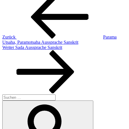
Beitrag
Zurück
Parama
Utsaha, Paramotsaha Aussprache Sanskrit
Nächster
Weiter
Sada Aussprache Sanskrit
Beitrag
Suchen
nach:
Suchen