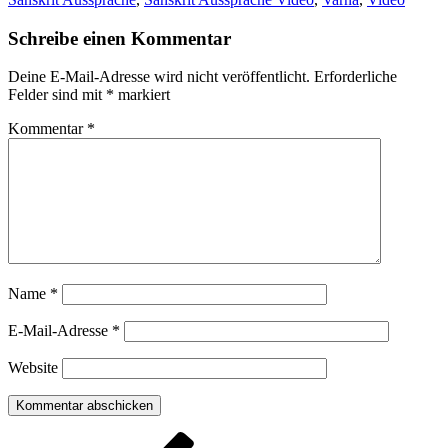
Schreibe einen Kommentar
Deine E-Mail-Adresse wird nicht veröffentlicht.
Erforderliche
Felder sind mit
*
markiert
Kommentar
*
Name
*
E-Mail-Adresse
*
Website
Beitragsnavigation
Vorheriger