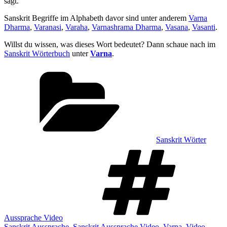
sagt.
Sanskrit Begriffe im Alphabeth davor sind unter anderem
Varna
Dharma
,
Varanasi
,
Varaha
,
Varnashrama Dharma
,
Vasana
,
Vasanti
.
Willst du wissen, was dieses Wort bedeutet? Dann schaue nach im
Sanskrit Wörterbuch
unter
Varna
.
Kategorien
Sanskrit Wörter
Sch
Aussprache Video
Sanskrit Aussprache
,
Sanskrit Aussprache Video
,
Varna
,
Video