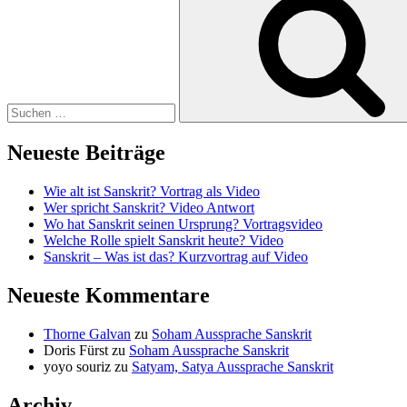
nach:
Neueste Beiträge
Wie alt ist Sanskrit? Vortrag als Video
Wer spricht Sanskrit? Video Antwort
Wo hat Sanskrit seinen Ursprung? Vortragsvideo
Welche Rolle spielt Sanskrit heute? Video
Sanskrit – Was ist das? Kurzvortrag auf Video
Neueste Kommentare
Thorne Galvan
zu
Soham Aussprache Sanskrit
Doris Fürst
zu
Soham Aussprache Sanskrit
yoyo souriz
zu
Satyam, Satya Aussprache Sanskrit
Archiv