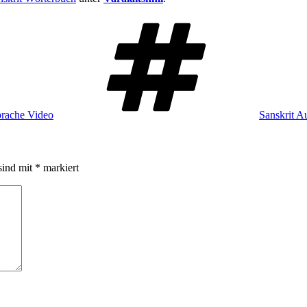
Schlagwört
prache Video
Sanskrit A
sind mit
*
markiert