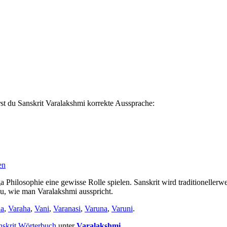
st du Sanskrit Varalakshmi korrekte Aussprache:
en
 Philosophie eine gewisse Rolle spielen. Sanskrit wird traditionellerwe
 du, wie man Varalakshmi ausspricht.
na
,
Varaha
,
Vani
,
Varanasi
,
Varuna
,
Varuni
.
nskrit Wörterbuch
unter
Varalakshmi
.