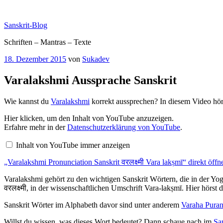
Zum
Inhalt
Sanskrit-Blog
springen
Schriften – Mantras – Texte
Veröffentlicht
18. Dezember 2015
von
Sukadev
am
Varalakshmi Aussprache Sanskrit
Wie kannst du
Varalakshmi
korrekt aussprechen? In diesem Video hör
„Varalakshmi
Hier klicken, um den Inhalt von YouTube anzuzeigen.
Pronunciation
Erfahre mehr in der
Datenschutzerklärung von YouTube
.
Sanskrit
वरलक्ष्मी
Inhalt von YouTube immer anzeigen
Vara
lakṣmī“
„Varalakshmi Pronunciation Sanskrit वरलक्ष्मी Vara lakṣmī“ direkt öffn
von
YouTube
anzeigen
Varalakshmi gehört zu den wichtigen Sanskrit Wörtern, die in der Yoga
वरलक्ष्मी, in der wissenschaftlichen Umschrift Vara-lakṣmī. Hier hörst
Sanskrit Wörter im Alphabeth davor sind unter anderem
Varaha Pura
Willst du wissen, was dieses Wort bedeutet? Dann schaue nach im
Sa