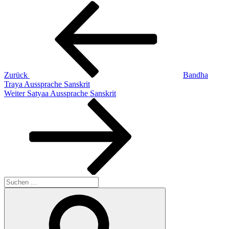
Beitragsnavigation
Vorheriger
Beitrag
Zurück
Bandha
Traya Aussprache Sanskrit
Nächster
Weiter
Satyaa Aussprache Sanskrit
Beitrag
Suchen
nach:
Suchen