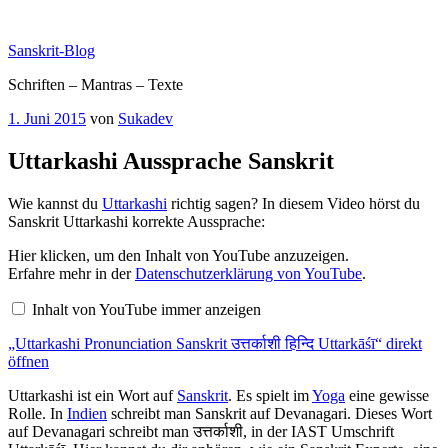
Zum
Inhalt
Sanskrit-Blog
springen
Schriften – Mantras – Texte
Veröffentlicht
1. Juni 2015
von
Sukadev
am
Uttarkashi Aussprache Sanskrit
Wie kannst du
Uttarkashi
richtig sagen? In diesem Video hörst du
Sanskrit Uttarkashi korrekte Aussprache:
„Uttarkashi
Hier klicken, um den Inhalt von YouTube anzuzeigen.
Pronunciation
Erfahre mehr in der
Datenschutzerklärung von YouTube
.
Sanskrit
उत्तर्काशी
Inhalt von YouTube immer anzeigen
हिन्दि
Uttarkāśī“
„Uttarkashi Pronunciation Sanskrit उत्तर्काशी हिन्दि Uttarkāśī“ direkt
von
YouTube
öffnen
anzeigen
Uttarkashi ist ein Wort auf
Sanskrit
. Es spielt im
Yoga
eine gewisse
Rolle. In
Indien
schreibt man Sanskrit auf Devanagari. Dieses Wort
auf Devanagari schreibt man उत्तर्काशी, in der IAST Umschrift