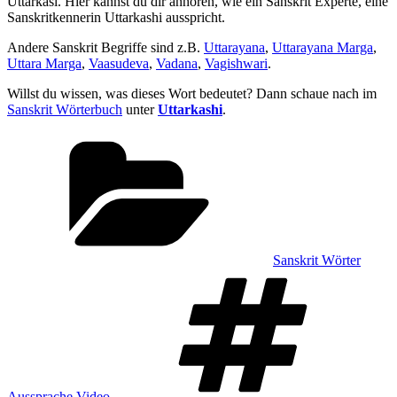
Uttarkāśī. Hier kannst du dir anhören, wie ein Sanskrit Experte, eine
Sanskritkennerin Uttarkashi ausspricht.
Andere Sanskrit Begriffe sind z.B.
Uttarayana
,
Uttarayana Marga
,
Uttara Marga
,
Vaasudeva
,
Vadana
,
Vagishwari
.
Willst du wissen, was dieses Wort bedeutet? Dann schaue nach im
Sanskrit Wörterbuch
unter
Uttarkashi
.
Kategorien
Sanskrit Wörter
Sch
Aussprache Video