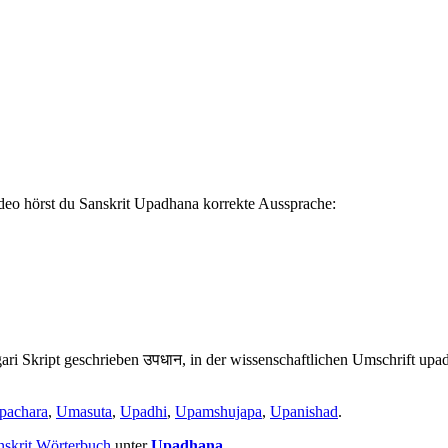
deo hörst du Sanskrit Upadhana korrekte Aussprache:
gari Skript geschrieben उपधान, in der wissenschaftlichen Umschrift up
pachara
,
Umasuta
,
Upadhi
,
Upamshujapa
,
Upanishad
.
nskrit Wörterbuch
unter
Upadhana
.