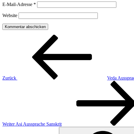
E-Mail-Adresse
*
Website
Beitragsnavigation
Vorheriger
Beitrag
Zurück
Veda Aussprac
Nächster
Beitrag
Weiter
Asi Aussprache Sanskrit
Suchen