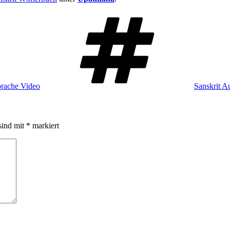
Schlagwört
prache Video
Sanskrit A
sind mit
*
markiert