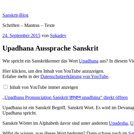
Zum
Inhalt
Sanskrit-Blog
springen
Schriften – Mantras – Texte
Veröffentlicht
24. September 2015
von
Sukadev
am
Upadhana Aussprache Sanskrit
Wie spricht ein Sanskritkenner das Wort
Upadhana
aus? In diesem Vi
„Upadhana
Hier klicken, um den Inhalt von YouTube anzuzeigen.
Pronunciation
Erfahre mehr in der
Datenschutzerklärung von YouTube
.
Sanskrit
उपधान
Inhalt von YouTube immer anzeigen
upadhāna“
von
„Upadhana Pronunciation Sanskrit उपधान upadhāna“ direkt öffnen
YouTube
anzeigen
Upadhana ist ein Sanskrit Begriff, Sanskrit Wort. Es wird im Devana
Upadhana spricht.
Sanskrit Wörter im Alphabeth davor sind unter anderem
Upadesha
,
U
Willst du wissen, was dieses Wort bedeutet? Dann schaue nach im
Sa