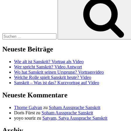
nach:
Neueste Beiträge
Wie alt ist Sanskrit? Vortrag als Video
Wer spricht Sanskrit? Video Antwort
Wo hat Sanskrit seinen Ursprung? Vortragsvideo
Welche Rolle spielt Sanskrit heute? Video
Sanskrit – Was ist das? Kurzvortrag auf Video
Neueste Kommentare
Thorne Galvan
zu
Soham Aussprache Sanskrit
Doris Fürst
zu
Soham Aussprache Sanskrit
yoyo souriz
zu
Satyam, Satya Aussprache Sanskrit
Archiv