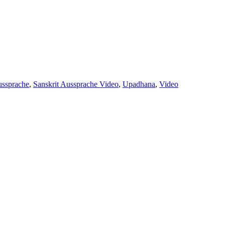
er
ussprache
,
Sanskrit Aussprache Video
,
Upadhana
,
Video