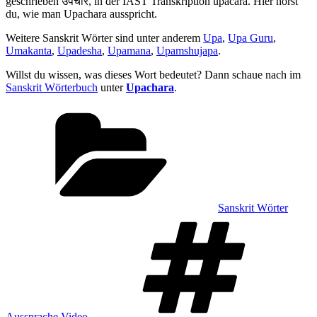
geschrieben उपचार, in der IAST Transkription upacāra. Hier hörst
du, wie man Upachara ausspricht.
Weitere Sanskrit Wörter sind unter anderem
Upa
,
Upa Guru
,
Umakanta
,
Upadesha
,
Upamana
,
Upamshujapa
.
Willst du wissen, was dieses Wort bedeutet? Dann schaue nach im
Sanskrit Wörterbuch
unter
Upachara
.
Kategorien
Sanskrit Wörter
Sch
Aussprache Video