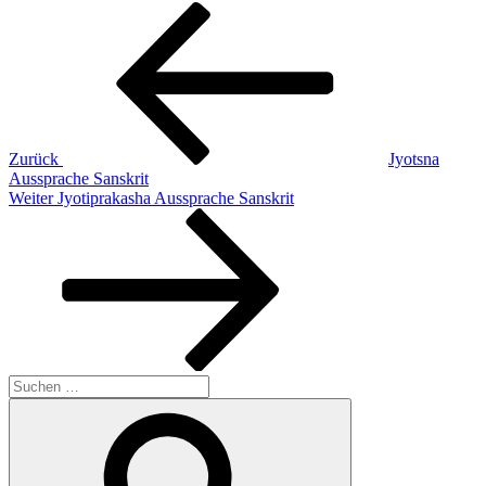
Beitragsnavigation
Vorheriger
Beitrag
Zurück
Jyotsna
Aussprache Sanskrit
Nächster
Weiter
Jyotiprakasha Aussprache Sanskrit
Beitrag
Suchen
nach:
Suchen