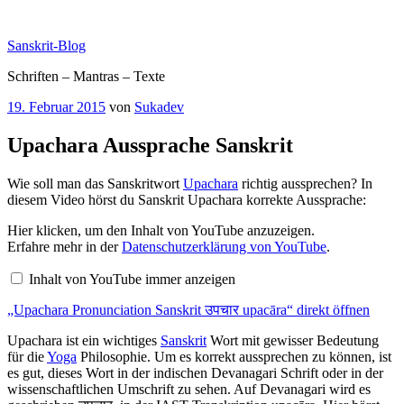
Zum
Inhalt
Sanskrit-Blog
springen
Schriften – Mantras – Texte
Veröffentlicht
19. Februar 2015
von
Sukadev
am
Upachara Aussprache Sanskrit
Wie soll man das Sanskritwort
Upachara
richtig aussprechen? In
diesem Video hörst du Sanskrit Upachara korrekte Aussprache:
„Upachara
Hier klicken, um den Inhalt von YouTube anzuzeigen.
Pronunciation
Erfahre mehr in der
Datenschutzerklärung von YouTube
.
Sanskrit
उपचार
Inhalt von YouTube immer anzeigen
upacāra“
von
„Upachara Pronunciation Sanskrit उपचार upacāra“ direkt öffnen
YouTube
anzeigen
Upachara ist ein wichtiges
Sanskrit
Wort mit gewisser Bedeutung
für die
Yoga
Philosophie. Um es korrekt aussprechen zu können, ist
es gut, dieses Wort in der indischen Devanagari Schrift oder in der
wissenschaftlichen Umschrift zu sehen. Auf Devanagari wird es