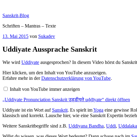
Zum
Inhalt
Sanskrit-Blog
springen
Schriften – Mantras – Texte
Veröffentlicht
13. Mai 2015
von
Sukadev
am
Uddiyate Aussprache Sanskrit
Wie wird
Uddiyate
ausgesprochen? In diesem Video hörst du Sanskrit
„Uddiyate
Hier klicken, um den Inhalt von YouTube anzuzeigen.
Pronunciation
Erfahre mehr in der
Datenschutzerklärung von YouTube
.
Sanskrit
उड्डीयते
Inhalt von YouTube immer anzeigen
uḍḍīyate“
von
„Uddiyate Pronunciation Sanskrit उड्डीयते uḍḍīyate“ direkt öffnen
YouTube
anzeigen
Uddiyate ist ein Wort auf
Sanskrit
. Es spielt im
Yoga
eine gewisse Rol
klassisch und korrekt. Lausche hier, wie eine Sanskrit Expertin bezi
Weitere Sanskritbegriffe sind z.B.
Uddiyana Bandha
,
Uddi
,
Uddalaka
Willst du wissen, was dieses Wort bedeutet? Dann schaue nach im
Sa