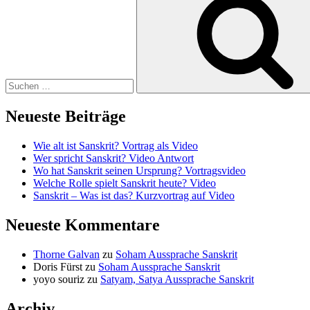
nach:
Neueste Beiträge
Wie alt ist Sanskrit? Vortrag als Video
Wer spricht Sanskrit? Video Antwort
Wo hat Sanskrit seinen Ursprung? Vortragsvideo
Welche Rolle spielt Sanskrit heute? Video
Sanskrit – Was ist das? Kurzvortrag auf Video
Neueste Kommentare
Thorne Galvan
zu
Soham Aussprache Sanskrit
Doris Fürst
zu
Soham Aussprache Sanskrit
yoyo souriz
zu
Satyam, Satya Aussprache Sanskrit
Archiv