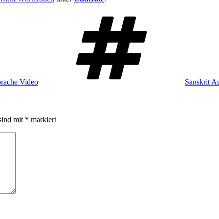
Schlagwört
prache Video
Sanskrit A
sind mit
*
markiert