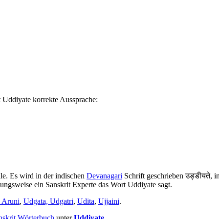
 Uddiyate korrekte Aussprache:
le. Es wird in der indischen
Devanagari
Schrift geschrieben उड्डीयते, 
ehungsweise ein Sanskrit Experte das Wort Uddiyate sagt.
 Aruni
,
Udgata, Udgatri
,
Udita
,
Ujjaini
.
nskrit Wörterbuch
unter
Uddiyate
.