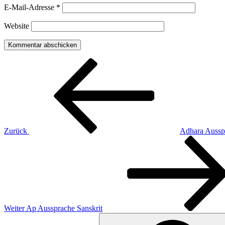
E-Mail-Adresse
*
Website
Beitragsnavigation
Vorheriger
Beitrag
Zurück
Adhara Ausspr
Nächster
Beitrag
Weiter
Ap Aussprache Sanskrit
Suchen