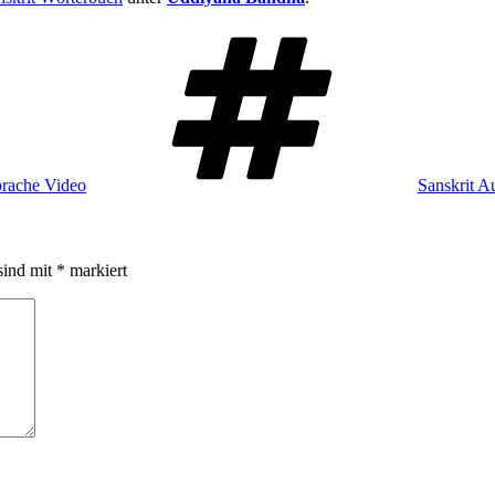
Schlagwört
prache Video
Sanskrit A
sind mit
*
markiert