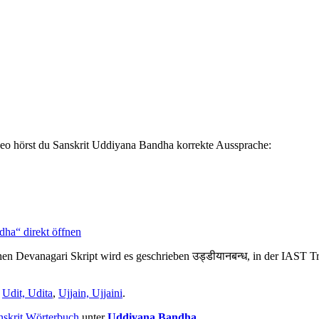
deo hörst du Sanskrit Uddiyana Bandha korrekte Aussprache:
dha“ direkt öffnen
schen Devanagari Skript wird es geschrieben उड्डीयानबन्ध, in der IAST 
,
Udit, Udita
,
Ujjain, Ujjaini
.
nskrit Wörterbuch
unter
Uddiyana Bandha
.