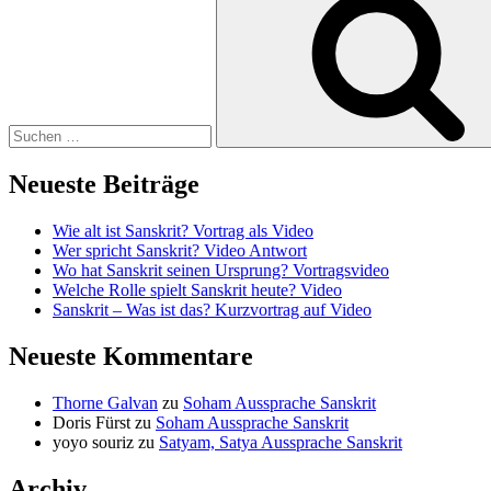
nach:
Neueste Beiträge
Wie alt ist Sanskrit? Vortrag als Video
Wer spricht Sanskrit? Video Antwort
Wo hat Sanskrit seinen Ursprung? Vortragsvideo
Welche Rolle spielt Sanskrit heute? Video
Sanskrit – Was ist das? Kurzvortrag auf Video
Neueste Kommentare
Thorne Galvan
zu
Soham Aussprache Sanskrit
Doris Fürst
zu
Soham Aussprache Sanskrit
yoyo souriz
zu
Satyam, Satya Aussprache Sanskrit
Archiv