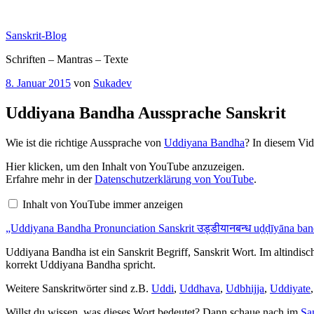
Zum
Inhalt
Sanskrit-Blog
springen
Schriften – Mantras – Texte
Veröffentlicht
8. Januar 2015
von
Sukadev
am
Uddiyana Bandha Aussprache Sanskrit
Wie ist die richtige Aussprache von
Uddiyana Bandha
? In diesem Vi
„Uddiyana
Hier klicken, um den Inhalt von YouTube anzuzeigen.
Bandha
Erfahre mehr in der
Datenschutzerklärung von YouTube
.
Pronunciation
Sanskrit
Inhalt von YouTube immer anzeigen
उड्डीयानबन्ध
uḍḍīyāna
„Uddiyana Bandha Pronunciation Sanskrit उड्डीयानबन्ध uḍḍīyāna ban
bandha“
von
YouTube
Uddiyana Bandha ist ein Sanskrit Begriff, Sanskrit Wort. Im altindi
anzeigen
korrekt Uddiyana Bandha spricht.
Weitere Sanskritwörter sind z.B.
Uddi
,
Uddhava
,
Udbhijja
,
Uddiyate
Willst du wissen, was dieses Wort bedeutet? Dann schaue nach im
Sa