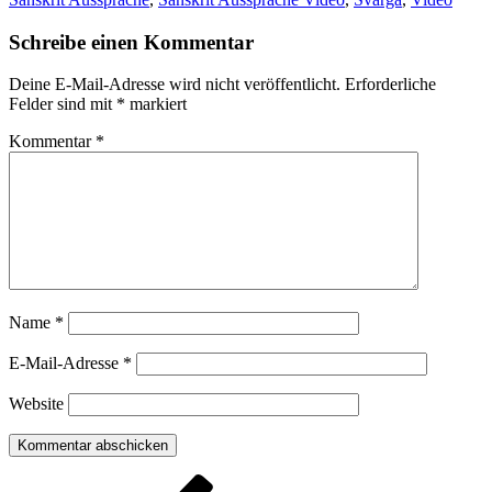
Schreibe einen Kommentar
Deine E-Mail-Adresse wird nicht veröffentlicht.
Erforderliche
Felder sind mit
*
markiert
Kommentar
*
Name
*
E-Mail-Adresse
*
Website
Beitragsnavigation
Vorheriger