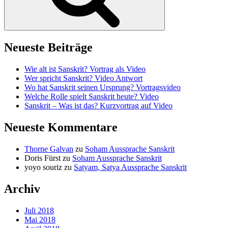
Neueste Beiträge
Wie alt ist Sanskrit? Vortrag als Video
Wer spricht Sanskrit? Video Antwort
Wo hat Sanskrit seinen Ursprung? Vortragsvideo
Welche Rolle spielt Sanskrit heute? Video
Sanskrit – Was ist das? Kurzvortrag auf Video
Neueste Kommentare
Thorne Galvan
zu
Soham Aussprache Sanskrit
Doris Fürst
zu
Soham Aussprache Sanskrit
yoyo souriz
zu
Satyam, Satya Aussprache Sanskrit
Archiv
Juli 2018
Mai 2018