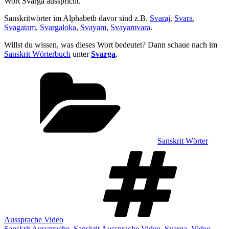
Wort Svarga ausspricht.
Sanskritwörter im Alphabeth davor sind z.B.
Svaraj
,
Svara
,
Svagatam
,
Svargaloka
,
Svayam
,
Svayamvara
.
Willst du wissen, was dieses Wort bedeutet? Dann schaue nach im
Sanskrit Wörterbuch
unter
Svarga
.
Kategorien
Sanskrit Wörter
Sch
Aussprache Video
Sanskrit Aussprache
,
Sanskrit Aussprache Video
,
Svarga
,
Video