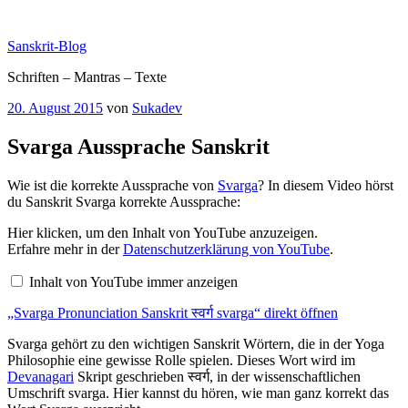
Zum
Inhalt
Sanskrit-Blog
springen
Schriften – Mantras – Texte
Veröffentlicht
20. August 2015
von
Sukadev
am
Svarga Aussprache Sanskrit
Wie ist die korrekte Aussprache von
Svarga
? In diesem Video hörst
du Sanskrit Svarga korrekte Aussprache:
„Svarga
Hier klicken, um den Inhalt von YouTube anzuzeigen.
Pronunciation
Erfahre mehr in der
Datenschutzerklärung von YouTube
.
Sanskrit
स्वर्ग
Inhalt von YouTube immer anzeigen
svarga“
von
„Svarga Pronunciation Sanskrit स्वर्ग svarga“ direkt öffnen
YouTube
anzeigen
Svarga gehört zu den wichtigen Sanskrit Wörtern, die in der Yoga
Philosophie eine gewisse Rolle spielen. Dieses Wort wird im
Devanagari
Skript geschrieben स्वर्ग, in der wissenschaftlichen
Umschrift svarga. Hier kannst du hören, wie man ganz korrekt das