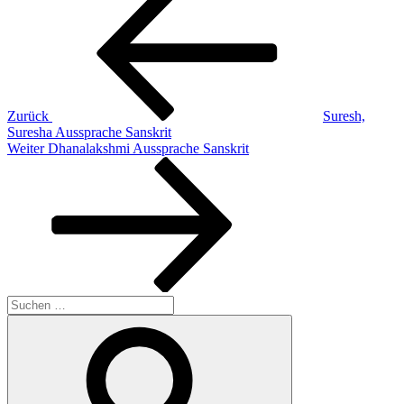
Beitrag
Zurück
Suresh,
Suresha Aussprache Sanskrit
Nächster
Weiter
Dhanalakshmi Aussprache Sanskrit
Beitrag
Suchen
nach:
Suchen