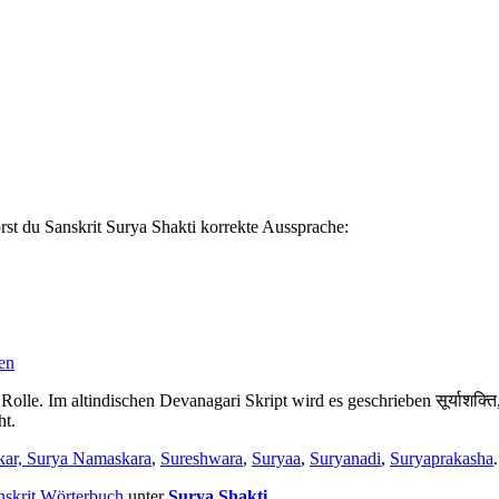
rst du Sanskrit Surya Shakti korrekte Aussprache:
nen
Rolle. Im altindischen Devanagari Skript wird es geschrieben सूर्याशक्त
ht.
ar, Surya Namaskara
,
Sureshwara
,
Suryaa
,
Suryanadi
,
Suryaprakasha
.
nskrit Wörterbuch
unter
Surya Shakti
.