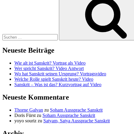
nach:
Neueste Beiträge
Wie alt ist Sanskrit? Vortrag als Video
Wer spricht Sanskrit? Video Antwort
Wo hat Sanskrit seinen Ursprung? Vortragsvideo
Welche Rolle spielt Sanskrit heute? Video
Sanskrit – Was ist das? Kurzvortrag auf Video
Neueste Kommentare
Thorne Galvan
zu
Soham Aussprache Sanskrit
Doris Fürst
zu
Soham Aussprache Sanskrit
yoyo souriz
zu
Satyam, Satya Aussprache Sanskrit
Archiv