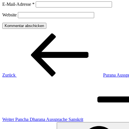
E-Mail-Adresse
*
Website
Beitragsnavigation
Vorheriger
Beitrag
Zurück
Purana Ausspr
Nächster
Beitrag
Weiter
Pancha Dharana Aussprache Sanskrit
Suchen