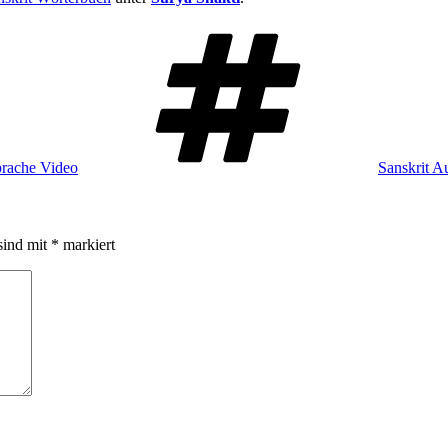
Schlagwört
prache Video
Sanskrit A
sind mit
*
markiert