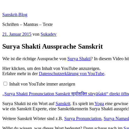
Zum
Inhalt
Sanskrit-Blog
springen
Schriften – Mantras – Texte
Veröffentlicht
21. Januar 2015
von
Sukadev
am
Surya Shakti Aussprache Sanskrit
Wie ist die richtige Aussprache von
Surya Shakti
? In diesem Video hö
„Surya
Hier klicken, um den Inhalt von YouTube anzuzeigen.
Shakti
Erfahre mehr in der
Datenschutzerklärung von YouTube
.
Pronunciation
Sanskrit
Inhalt von YouTube immer anzeigen
सूर्याशक्ति
sūryāśakti“
„Surya Shakti Pronunciation Sanskrit सूर्याशक्ति sūryāśakti“ direkt öff
von
YouTube
anzeigen
Surya Shakti ist ein Wort auf
Sanskrit
. Es spielt im
Yoga
eine gewisse 
wie ein Sanskrit Experte, eine Sanskritkennerin Surya Shakti ausspric
Weitere Sanskrit Wörter sind z.B.
Surya Pronunciation
,
Surya Namask
Willst du wissen, was dieses Wort bedeutet? Dann schaue nach im
Sa