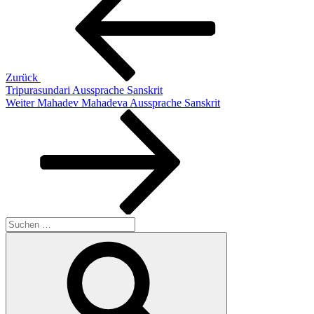
Zurück
Tripurasundari Aussprache Sanskrit
Nächster
Weiter
Mahadev Mahadeva Aussprache Sanskrit
Beitrag
Suchen
nach:
Suchen