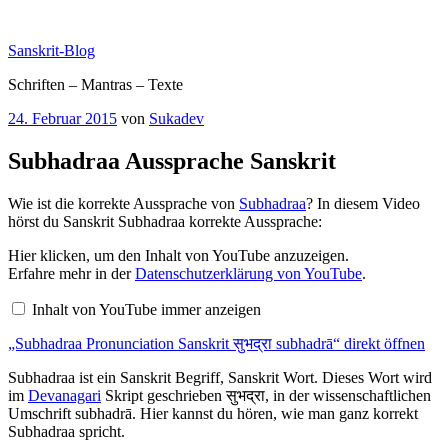
Zum
Inhalt
Sanskrit-Blog
springen
Schriften – Mantras – Texte
Veröffentlicht
24. Februar 2015
von
Sukadev
am
Subhadraa Aussprache Sanskrit
Wie ist die korrekte Aussprache von
Subhadraa
? In diesem Video
hörst du Sanskrit Subhadraa korrekte Aussprache:
„Subhadraa
Hier klicken, um den Inhalt von YouTube anzuzeigen.
Pronunciation
Erfahre mehr in der
Datenschutzerklärung von YouTube
.
Sanskrit
सुभद्रा
Inhalt von YouTube immer anzeigen
subhadrā“
von
„Subhadraa Pronunciation Sanskrit सुभद्रा subhadrā“ direkt öffnen
YouTube
anzeigen
Subhadraa ist ein Sanskrit Begriff, Sanskrit Wort. Dieses Wort wird
im
Devanagari
Skript geschrieben सुभद्रा, in der wissenschaftlichen
Umschrift subhadrā. Hier kannst du hören, wie man ganz korrekt
Subhadraa spricht.