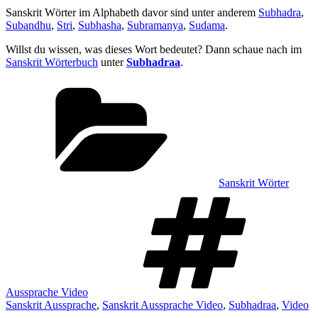
Sanskrit Wörter im Alphabeth davor sind unter anderem
Subhadra
,
Subandhu
,
Stri
,
Subhasha
,
Subramanya
,
Sudama
.
Willst du wissen, was dieses Wort bedeutet? Dann schaue nach im
Sanskrit Wörterbuch
unter
Subhadraa
.
Kategorien
Sanskrit Wörter
Sch
Aussprache Video
Sanskrit Aussprache
,
Sanskrit Aussprache Video
,
Subhadraa
,
Video