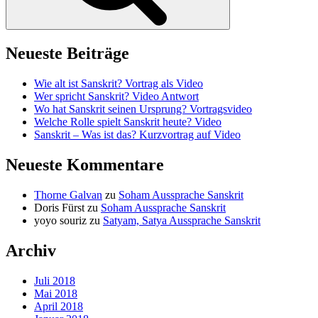
Neueste Beiträge
Wie alt ist Sanskrit? Vortrag als Video
Wer spricht Sanskrit? Video Antwort
Wo hat Sanskrit seinen Ursprung? Vortragsvideo
Welche Rolle spielt Sanskrit heute? Video
Sanskrit – Was ist das? Kurzvortrag auf Video
Neueste Kommentare
Thorne Galvan
zu
Soham Aussprache Sanskrit
Doris Fürst
zu
Soham Aussprache Sanskrit
yoyo souriz
zu
Satyam, Satya Aussprache Sanskrit
Archiv
Juli 2018
Mai 2018
April 2018