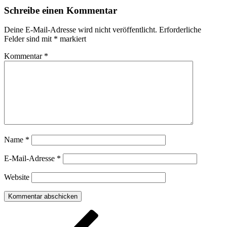
Schreibe einen Kommentar
Deine E-Mail-Adresse wird nicht veröffentlicht.
Erforderliche
Felder sind mit
*
markiert
Kommentar
*
Name
*
E-Mail-Adresse
*
Website
Beitragsnavigation
Vorheriger
Beitrag