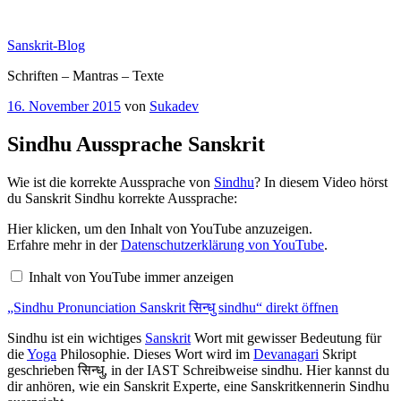
Zum
Inhalt
Sanskrit-Blog
springen
Schriften – Mantras – Texte
Veröffentlicht
16. November 2015
von
Sukadev
am
Sindhu Aussprache Sanskrit
Wie ist die korrekte Aussprache von
Sindhu
? In diesem Video hörst
du Sanskrit Sindhu korrekte Aussprache:
„Sindhu
Hier klicken, um den Inhalt von YouTube anzuzeigen.
Pronunciation
Erfahre mehr in der
Datenschutzerklärung von YouTube
.
Sanskrit
सिन्धु
Inhalt von YouTube immer anzeigen
sindhu“
von
„Sindhu Pronunciation Sanskrit सिन्धु sindhu“ direkt öffnen
YouTube
anzeigen
Sindhu ist ein wichtiges
Sanskrit
Wort mit gewisser Bedeutung für
die
Yoga
Philosophie. Dieses Wort wird im
Devanagari
Skript
geschrieben सिन्धु, in der IAST Schreibweise sindhu. Hier kannst du
dir anhören, wie ein Sanskrit Experte, eine Sanskritkennerin Sindhu