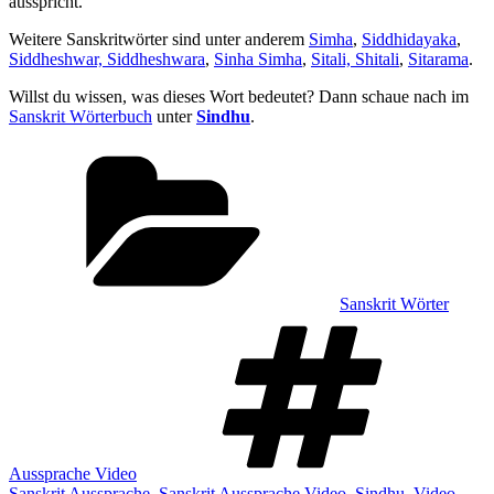
ausspricht.
Weitere Sanskritwörter sind unter anderem
Simha
,
Siddhidayaka
,
Siddheshwar, Siddheshwara
,
Sinha Simha
,
Sitali, Shitali
,
Sitarama
.
Willst du wissen, was dieses Wort bedeutet? Dann schaue nach im
Sanskrit Wörterbuch
unter
Sindhu
.
Kategorien
Sanskrit Wörter
Sch
Aussprache Video
Sanskrit Aussprache
,
Sanskrit Aussprache Video
,
Sindhu
,
Video