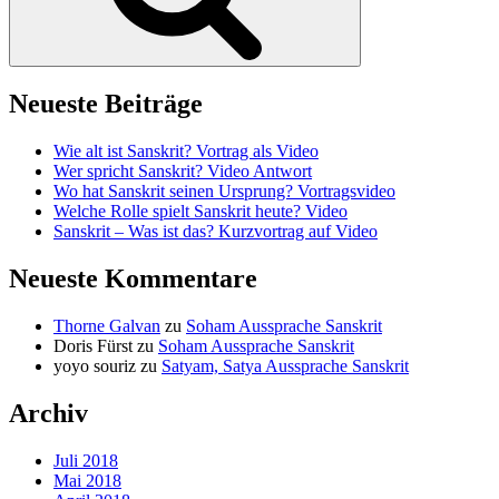
Neueste Beiträge
Wie alt ist Sanskrit? Vortrag als Video
Wer spricht Sanskrit? Video Antwort
Wo hat Sanskrit seinen Ursprung? Vortragsvideo
Welche Rolle spielt Sanskrit heute? Video
Sanskrit – Was ist das? Kurzvortrag auf Video
Neueste Kommentare
Thorne Galvan
zu
Soham Aussprache Sanskrit
Doris Fürst
zu
Soham Aussprache Sanskrit
yoyo souriz
zu
Satyam, Satya Aussprache Sanskrit
Archiv
Juli 2018
Mai 2018