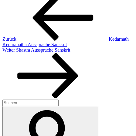
Beitrag
Zurück
Kedarnath
Kedaranatha Aussprache Sanskrit
Nächster
Weiter
Shastra Aussprache Sanskrit
Beitrag
Suchen
nach:
Suchen