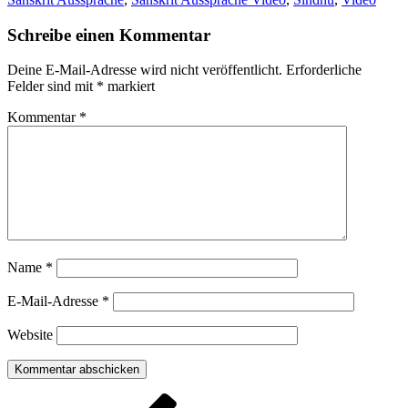
Schreibe einen Kommentar
Deine E-Mail-Adresse wird nicht veröffentlicht.
Erforderliche
Felder sind mit
*
markiert
Kommentar
*
Name
*
E-Mail-Adresse
*
Website
Beitragsnavigation
Vorheriger