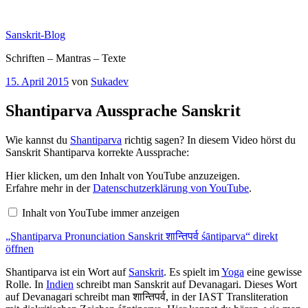
Zum
Inhalt
Sanskrit-Blog
springen
Schriften – Mantras – Texte
Veröffentlicht
15. April 2015
von
Sukadev
am
Shantiparva Aussprache Sanskrit
Wie kannst du
Shantiparva
richtig sagen? In diesem Video hörst du
Sanskrit Shantiparva korrekte Aussprache:
„Shantiparva
Hier klicken, um den Inhalt von YouTube anzuzeigen.
Pronunciation
Erfahre mehr in der
Datenschutzerklärung von YouTube
.
Sanskrit
शान्तिपर्व
Inhalt von YouTube immer anzeigen
śāntiparva“
von
„Shantiparva Pronunciation Sanskrit शान्तिपर्व śāntiparva“ direkt
YouTube
anzeigen
öffnen
Shantiparva ist ein Wort auf
Sanskrit
. Es spielt im
Yoga
eine gewisse
Rolle. In
Indien
schreibt man Sanskrit auf Devanagari. Dieses Wort
auf Devanagari schreibt man शान्तिपर्व, in der IAST Transliteration