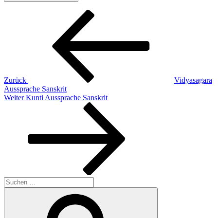
Beitragsnavigation
Vorheriger
Beitrag
Zurück
Vidyasagara
Aussprache Sanskrit
Nächster
Weiter
Kunti Aussprache Sanskrit
Beitrag
Suchen
nach:
Suchen