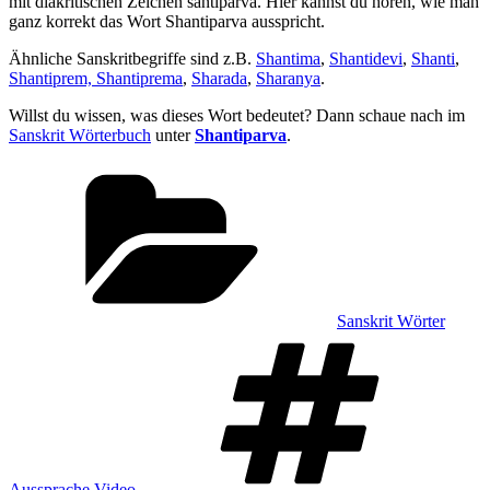
mit diakritischen Zeichen śāntiparva. Hier kannst du hören, wie man
ganz korrekt das Wort Shantiparva ausspricht.
Ähnliche Sanskritbegriffe sind z.B.
Shantima
,
Shantidevi
,
Shanti
,
Shantiprem, Shantiprema
,
Sharada
,
Sharanya
.
Willst du wissen, was dieses Wort bedeutet? Dann schaue nach im
Sanskrit Wörterbuch
unter
Shantiparva
.
Kategorien
Sanskrit Wörter
Sch
Aussprache Video