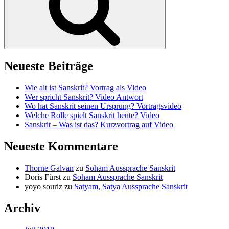
Neueste Beiträge
Wie alt ist Sanskrit? Vortrag als Video
Wer spricht Sanskrit? Video Antwort
Wo hat Sanskrit seinen Ursprung? Vortragsvideo
Welche Rolle spielt Sanskrit heute? Video
Sanskrit – Was ist das? Kurzvortrag auf Video
Neueste Kommentare
Thorne Galvan
zu
Soham Aussprache Sanskrit
Doris Fürst
zu
Soham Aussprache Sanskrit
yoyo souriz
zu
Satyam, Satya Aussprache Sanskrit
Archiv