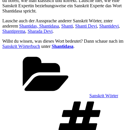
du hören, wie man klassisch und korrekt. Lausche hier, wie eine
Sanskrit Expertin beziehungsweise ein Sanskrit Experte das Wort
Shantidasa spricht.
Lausche auch der Aussprache anderer Sanskrit Wörter, znter
anderem
Shantidas, Shantidasa
,
Shanti
,
Shanti Devi
,
Shantidevi
,
Shantiprema
,
Sharada Devi
.
Willst du wissen, was dieses Wort bedeutet? Dann schaue nach im
Sanskrit Wörterbuch
unter
Shantidasa
.
Kategorien
Sanskrit Wörter
Sch