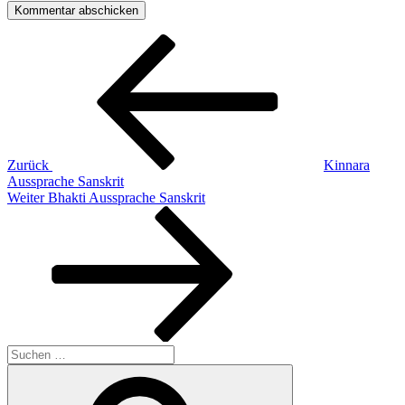
Beitragsnavigation
Vorheriger
Beitrag
Zurück
Kinnara
Aussprache Sanskrit
Nächster
Weiter
Bhakti Aussprache Sanskrit
Beitrag
Suchen
nach:
Suchen