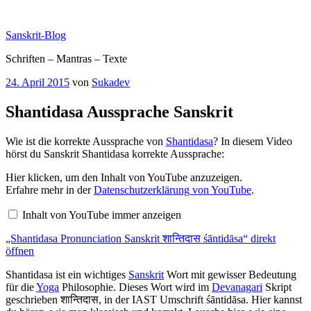
Zum
Inhalt
Sanskrit-Blog
springen
Schriften – Mantras – Texte
Veröffentlicht
24. April 2015
von
Sukadev
am
Shantidasa Aussprache Sanskrit
Wie ist die korrekte Aussprache von
Shantidasa
? In diesem Video
hörst du Sanskrit Shantidasa korrekte Aussprache:
„Shantidasa
Hier klicken, um den Inhalt von YouTube anzuzeigen.
Pronunciation
Erfahre mehr in der
Datenschutzerklärung von YouTube
.
Sanskrit
शान्तिदास
Inhalt von YouTube immer anzeigen
śāntidāsa“
von
„Shantidasa Pronunciation Sanskrit शान्तिदास śāntidāsa“ direkt
YouTube
anzeigen
öffnen
Shantidasa ist ein wichtiges
Sanskrit
Wort mit gewisser Bedeutung
für die
Yoga
Philosophie. Dieses Wort wird im
Devanagari
Skript
geschrieben शान्तिदास, in der IAST Umschrift śāntidāsa. Hier kannst