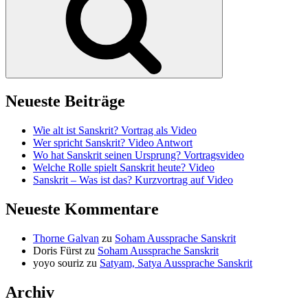
Neueste Beiträge
Wie alt ist Sanskrit? Vortrag als Video
Wer spricht Sanskrit? Video Antwort
Wo hat Sanskrit seinen Ursprung? Vortragsvideo
Welche Rolle spielt Sanskrit heute? Video
Sanskrit – Was ist das? Kurzvortrag auf Video
Neueste Kommentare
Thorne Galvan
zu
Soham Aussprache Sanskrit
Doris Fürst
zu
Soham Aussprache Sanskrit
yoyo souriz
zu
Satyam, Satya Aussprache Sanskrit
Archiv