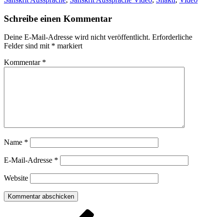
Schreibe einen Kommentar
Deine E-Mail-Adresse wird nicht veröffentlicht.
Erforderliche
Felder sind mit
*
markiert
Kommentar
*
Name
*
E-Mail-Adresse
*
Website
Beitragsnavigation
Vorheriger