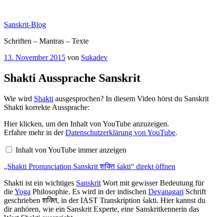
Zum
Inhalt
Sanskrit-Blog
springen
Schriften – Mantras – Texte
Veröffentlicht
13. November 2015
von
Sukadev
am
Shakti Aussprache Sanskrit
Wie wird
Shakti
ausgesprochen? In diesem Video hörst du Sanskrit
Shakti korrekte Aussprache:
„Shakti
Hier klicken, um den Inhalt von YouTube anzuzeigen.
Pronunciation
Erfahre mehr in der
Datenschutzerklärung von YouTube
.
Sanskrit
शक्ति
Inhalt von YouTube immer anzeigen
śakti“
von
„Shakti Pronunciation Sanskrit शक्ति śakti“ direkt öffnen
YouTube
anzeigen
Shakti ist ein wichtiges
Sanskrit
Wort mit gewisser Bedeutung für
die
Yoga
Philosophie. Es wird in der indischen
Devanagari
Schrift
geschrieben शक्ति, in der IAST Transkription śakti. Hier kannst du
dir anhören, wie ein Sanskrit Experte, eine Sanskritkennerin das