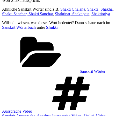
Wort Shakti ausspricht.
Ähnliche Sanskrit Wörter sind z.B.
Shakti Chalana
,
Shakta
,
Shakha
,
Shakti Sanchar, Shakti Sanchar
,
Shaktipat, Shaktipata
,
Shaktipriya
.
Willst du wissen, was dieses Wort bedeutet? Dann schaue nach im
Sanskrit Wörterbuch
unter
Shakti
.
Kategorien
Sanskrit Wörter
Sch
Aussprache Video
Sanskrit Aussprache
,
Sanskrit Aussprache Video
,
Shakti
,
Video