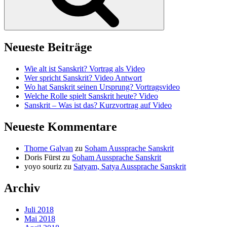
Neueste Beiträge
Wie alt ist Sanskrit? Vortrag als Video
Wer spricht Sanskrit? Video Antwort
Wo hat Sanskrit seinen Ursprung? Vortragsvideo
Welche Rolle spielt Sanskrit heute? Video
Sanskrit – Was ist das? Kurzvortrag auf Video
Neueste Kommentare
Thorne Galvan
zu
Soham Aussprache Sanskrit
Doris Fürst
zu
Soham Aussprache Sanskrit
yoyo souriz
zu
Satyam, Satya Aussprache Sanskrit
Archiv
Juli 2018
Mai 2018