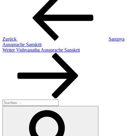
Beitrag
Zurück
Sarupya
Aussprache Sanskrit
Nächster
Weiter
Vishvanatha Aussprache Sanskrit
Beitrag
Suchen
nach:
Suchen