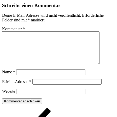
Schreibe einen Kommentar
Deine E-Mail-Adresse wird nicht veröffentlicht.
Erforderliche
Felder sind mit
*
markiert
Kommentar
*
Name
*
E-Mail-Adresse
*
Website
Beitragsnavigation
Vorheriger
Beitrag