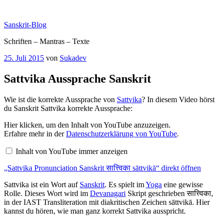
Zum
Inhalt
Sanskrit-Blog
springen
Schriften – Mantras – Texte
Veröffentlicht
25. Juli 2015
von
Sukadev
am
Sattvika Aussprache Sanskrit
Wie ist die korrekte Aussprache von
Sattvika
? In diesem Video hörst
du Sanskrit Sattvika korrekte Aussprache:
„Sattvika
Hier klicken, um den Inhalt von YouTube anzuzeigen.
Pronunciation
Erfahre mehr in der
Datenschutzerklärung von YouTube
.
Sanskrit
सात्त्विका
Inhalt von YouTube immer anzeigen
sāttvikā“
von
„Sattvika Pronunciation Sanskrit सात्त्विका sāttvikā“ direkt öffnen
YouTube
anzeigen
Sattvika ist ein Wort auf
Sanskrit
. Es spielt im
Yoga
eine gewisse
Rolle. Dieses Wort wird im
Devanagari
Skript geschrieben सात्त्विका,
in der IAST Transliteration mit diakritischen Zeichen sāttvikā. Hier
kannst du hören, wie man ganz korrekt Sattvika ausspricht.