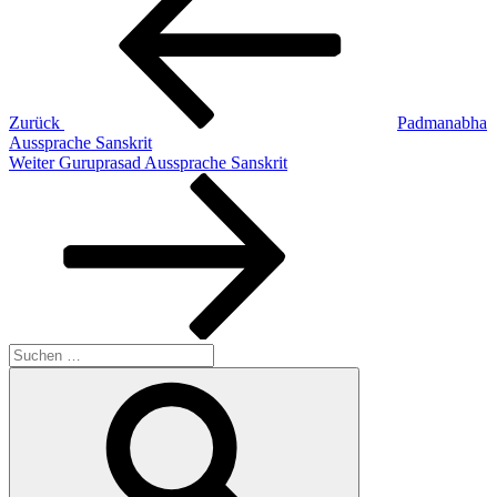
Zurück
Padmanabha
Aussprache Sanskrit
Nächster
Weiter
Guruprasad Aussprache Sanskrit
Beitrag
Suchen
nach:
Suchen