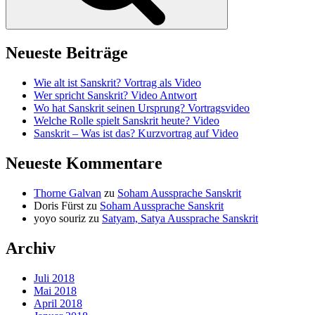
Neueste Beiträge
Wie alt ist Sanskrit? Vortrag als Video
Wer spricht Sanskrit? Video Antwort
Wo hat Sanskrit seinen Ursprung? Vortragsvideo
Welche Rolle spielt Sanskrit heute? Video
Sanskrit – Was ist das? Kurzvortrag auf Video
Neueste Kommentare
Thorne Galvan
zu
Soham Aussprache Sanskrit
Doris Fürst
zu
Soham Aussprache Sanskrit
yoyo souriz
zu
Satyam, Satya Aussprache Sanskrit
Archiv
Juli 2018
Mai 2018
April 2018