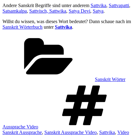
Andere Sanskrit Begriffe sind unter anderem
Sattvika
,
Sattvapatti
,
Satsamkalpa
,
Sattvisch, Sattwika
,
Satya Devi
,
Satya
.
Willst du wissen, was dieses Wort bedeutet? Dann schaue nach im
Sanskrit Wörterbuch
unter
Sattvika
.
Kategorien
Sanskrit Wörter
Sch
Aussprache Video
Sanskrit Aussprache
,
Sanskrit Aussprache Video
,
Sattvika
,
Video