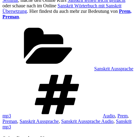
Seminar
, mache den Online Kurs
Sanskrit lernen leicht gemacht
oder schaue nach im Online
Sanskrit Wörterbuch mit Sanskrit
Übersetzung
. Hier findest du auch mehr zur Bedeutung von
Prem,
Preman
.
Kategorien
Sanskrit Aussprache
Schlagwörter
mp3
Audio
,
Prem
,
Preman
,
Sanskrit Aussprache
,
Sanskrit Aussprache Audio
,
Sanskrit
mp3