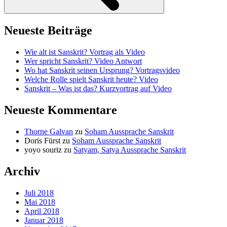
Neueste Beiträge
Wie alt ist Sanskrit? Vortrag als Video
Wer spricht Sanskrit? Video Antwort
Wo hat Sanskrit seinen Ursprung? Vortragsvideo
Welche Rolle spielt Sanskrit heute? Video
Sanskrit – Was ist das? Kurzvortrag auf Video
Neueste Kommentare
Thorne Galvan
zu
Soham Aussprache Sanskrit
Doris Fürst
zu
Soham Aussprache Sanskrit
yoyo souriz
zu
Satyam, Satya Aussprache Sanskrit
Archiv
Juli 2018
Mai 2018
April 2018
Januar 2018