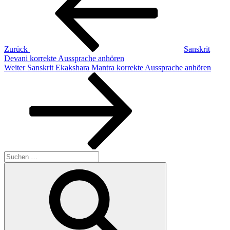
Zurück
Sanskrit
Devani korrekte Aussprache anhören
Nächster
Weiter
Sanskrit Ekakshara Mantra korrekte Aussprache anhören
Beitrag
Suchen
nach:
Suchen