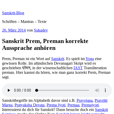
Zum
Inhalt
Sanskrit-Blog
springen
Schriften – Mantras – Texte
Veröffentlicht
26. März 2014
von
Sukadev
am
Sanskrit Prem, Preman korrekte
Aussprache anhören
Prem, Preman ist ein Wort auf
Sanskrit
. Es spielt im
Yoga
eine
gewissen Rolle. Im altindischen Devanagari Skript wird es
geschrieben प्रेमन्, in der wissenschaftlichen
IAST
Transliteration
preman. Hier kannst du hören, wie man ganz korrekt Prem, Preman
sagt.
Sanskritbegriffe im Alphabeth davor sind z.B.
Prayojana
,
Pravritti
Marga
,
Pratyaksha Devata
,
Prema Jyoti
,
Premaa
,
Premajyoti
.
Interessierst du dich für Sanskrit? Dann besuche doch ein
Sanskrit