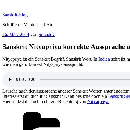
Zum
Inhalt
Sanskrit-Blog
springen
Schriften – Mantras – Texte
Veröffentlicht
26. März 2014
von
Sukadev
am
Sanskrit Nityapriya korrekte Aussprache 
Nityapriya ist ein Sanskrit Begriff, Sanskrit Wort. In
Indien
schreibt m
wie man ganz korrekt Nityapriya ausspricht.
Lausche auch der Aussprache anderer Sanskrit Wörter, znter andere
Interessierst du dich für Sanskrit? Dann besuche doch ein
Sanskrit Se
Hier findest du auch mehr zur Bedeutung von
Nityapriya
.
Kategorien