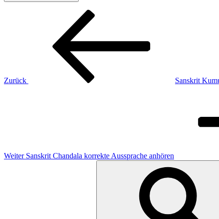
Beitragsnavigation
Vorheriger
Beitrag
Zurück
Sanskrit Kum
Nächster
Beitrag
Weiter
Sanskrit Chandala korrekte Aussprache anhören
Suchen
nach: