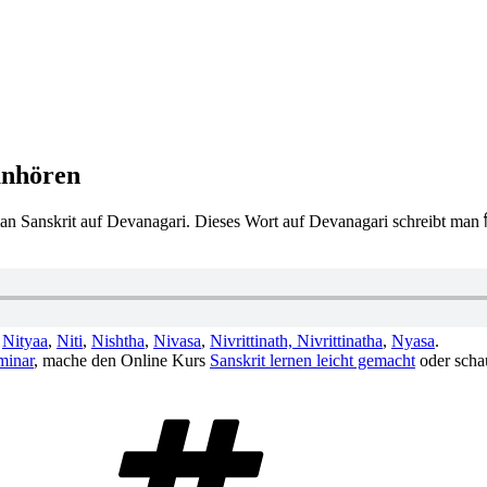
anhören
an Sanskrit auf Devanagari. Dieses Wort auf Devanagari schreibt man नि
m
Nityaa
,
Niti
,
Nishtha
,
Nivasa
,
Nivrittinath, Nivrittinatha
,
Nyasa
.
minar
, mache den Online Kurs
Sanskrit lernen leicht gemacht
oder scha
Schlagwörter