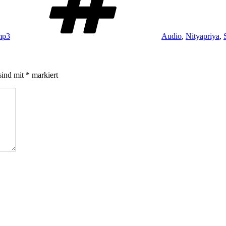
mp3
Audio
,
Nityapriya
,
sind mit
*
markiert