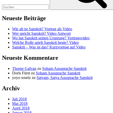
Neueste Beiträge
Wie alt ist Sanskrit? Vortrag als Video
Wer spricht Sanskrit? Video Antwort
Wo hat Sanskrit seinen Ursprung? Vortragsvideo
Welche Rolle spielt Sanskrit heute? Video
Sanskrit – Was ist das? Kurzvortrag auf Video
Neueste Kommentare
Thorne Galvan
zu
Soham Aussprache Sanskrit
Doris Fürst
zu
Soham Aussprache Sanskrit
yoyo souriz
zu
Satyam, Satya Aussprache Sanskrit
Archiv
Juli 2018
Mai 2018
April 2018
Januar 2018