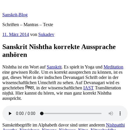
Zum
Inhalt
Sanskrit-Blog
springen
Schriften – Mantras – Texte
Veröffentlicht
11. März 2014
von
Sukadev
am
Sanskrit Nishtha korrekte Aussprache
anhören
Nishtha ist ein Wort auf
Sanskrit
. Es spielt in Yoga und
Meditation
eine gewissen Rolle. Um es korrekt aussprechen zu können, ist es
gut, dieses Wort in der indischen Devanagari Schrift oder in der
wissenschaftlichen Umschrift zu sehen. Auf Devanagari wird es
geschrieben निष्ठा, in der wissenschaftlichen
IAST
Transliteration
niṣṭhā. Hier kannst du hören, wie man ganz korrekt Nishtha
ausspricht.
Sanskritbegriffe im Alphabeth davor sind unter anderem
Nishpatthi