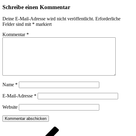
Schreibe einen Kommentar
Deine E-Mail-Adresse wird nicht veröffentlicht.
Erforderliche
Felder sind mit
*
markiert
Kommentar
*
Name
*
E-Mail-Adresse
*
Website
Beitragsnavigation
Vorheriger
Beitrag