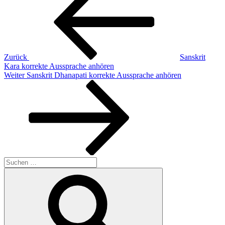
Zurück
Sanskrit
Kara korrekte Aussprache anhören
Nächster
Weiter
Sanskrit Dhanapati korrekte Aussprache anhören
Beitrag
Suchen
nach:
Suchen