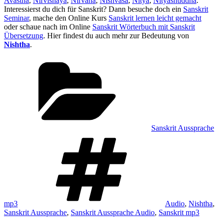
Avastha
,
Nirvishaya
,
Nirvana
,
Nishvasa
,
Nitya
,
Nityashuddha
.
Interessierst du dich für Sanskrit? Dann besuche doch ein
Sanskrit
Seminar
, mache den Online Kurs
Sanskrit lernen leicht gemacht
oder schaue nach im Online
Sanskrit Wörterbuch mit Sanskrit
Übersetzung
. Hier findest du auch mehr zur Bedeutung von
Nishtha
.
Kategorien
Sanskrit Aussprache
Schlagwörter
mp3
Audio
,
Nishtha
,
Sanskrit Aussprache
,
Sanskrit Aussprache Audio
,
Sanskrit mp3