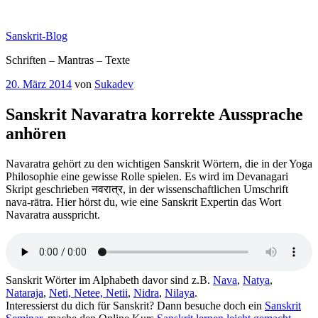
Zum
Inhalt
Sanskrit-Blog
springen
Schriften – Mantras – Texte
Veröffentlicht
20. März 2014
von
Sukadev
am
Sanskrit Navaratra korrekte Aussprache
anhören
Navaratra gehört zu den wichtigen Sanskrit Wörtern, die in der Yoga
Philosophie eine gewisse Rolle spielen. Es wird im Devanagari
Skript geschrieben नवरात्र, in der wissenschaftlichen Umschrift
nava-rātra. Hier hörst du, wie eine Sanskrit Expertin das Wort
Navaratra ausspricht.
Sanskrit Wörter im Alphabeth davor sind z.B.
Nava
,
Natya
,
Nataraja
,
Neti, Netee, Netii
,
Nidra
,
Nilaya
.
Interessierst du dich für Sanskrit? Dann besuche doch ein
Sanskrit