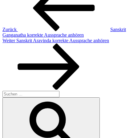
Zurück
Sanskrit
Ganganatha korrekte Aussprache anhören
Nächster
Weiter
Sanskrit Aravinda korrekte Aussprache anhören
Beitrag
Suchen
nach:
Suchen