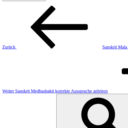
Beitragsnavigation
Vorheriger
Beitrag
Zurück
Sanskrit Mala
Nächster
Beitrag
Weiter
Sanskrit Medhashakti korrekte Aussprache anhören
Suchen
nach: