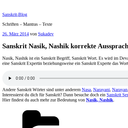
Zum
Inhalt
Sanskrit-Blog
springen
Schriften – Mantras – Texte
Veröffentlicht
26. März 2014
von
Sukadev
am
Sanskrit Nasik, Nashik korrekte Aussprac
Nasik, Nashik ist ein Sanskrit Begriff, Sanskrit Wort. Es wird im Dev
eine Sanskrit Expertin beziehungsweise ein Sanskrit Experte das Wort
Andere Sanskrit Wörter sind unter anderem
Nasa
,
Narayani
,
Narayan
Interessierst du dich für Sanskrit? Dann besuche doch ein
Sanskrit Se
Hier findest du auch mehr zur Bedeutung von
Nasik, Nashik
.
Kategorien