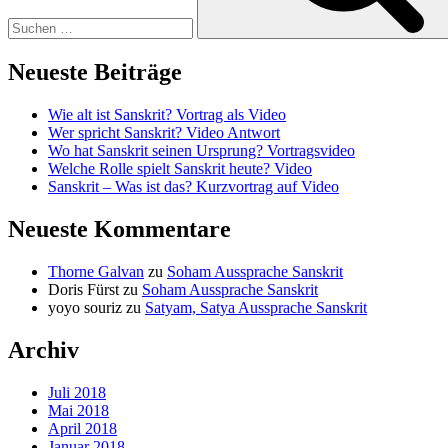
Neueste Beiträge
Wie alt ist Sanskrit? Vortrag als Video
Wer spricht Sanskrit? Video Antwort
Wo hat Sanskrit seinen Ursprung? Vortragsvideo
Welche Rolle spielt Sanskrit heute? Video
Sanskrit – Was ist das? Kurzvortrag auf Video
Neueste Kommentare
Thorne Galvan
zu
Soham Aussprache Sanskrit
Doris Fürst
zu
Soham Aussprache Sanskrit
yoyo souriz
zu
Satyam, Satya Aussprache Sanskrit
Archiv
Juli 2018
Mai 2018
April 2018
Januar 2018