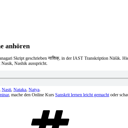
he anhören
anagari Skript geschrieben नाशिक्, in der IAST Transkription Nāśik. Hi
 Nasik, Nashik ausspricht.
,
Nasti
,
Nataka
,
Natya
.
minar
, mache den Online Kurs
Sanskrit lernen leicht gemacht
oder scha
Schlagwörter