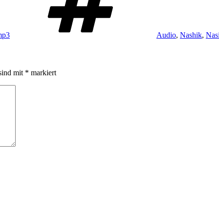
mp3
Audio
,
Nashik
,
Nas
sind mit
*
markiert