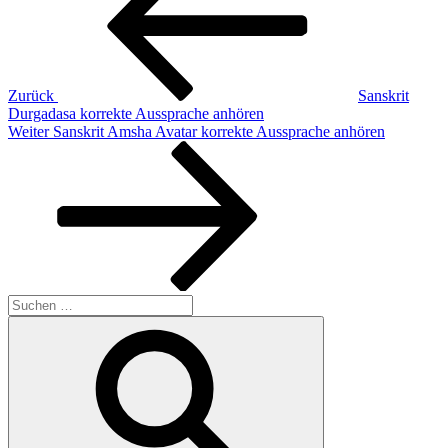
Zurück
Sanskrit
Durgadasa korrekte Aussprache anhören
Nächster
Weiter
Sanskrit Amsha Avatar korrekte Aussprache anhören
Beitrag
Suchen
nach:
Suchen