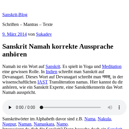
Zum
Inhalt
Sanskrit-Blog
springen
Schriften – Mantras – Texte
Veröffentlicht
9. März 2014
von
Sukadev
am
Sanskrit Namah korrekte Aussprache
anhören
Namah ist ein Wort auf
Sanskrit
. Es spielt in Yoga und
Meditation
eine gewissen Rolle. In
Indien
schreibt man Sanskrit auf
Devanagari. Dieses Wort auf Devanagari schreibt man नमस्, in der
wissenschaftlichen
IAST
Transliteration namas. Hier kannst du dir
anhören, wie ein Sanskrit Experte, eine Sanskritkennerin das Wort
Namah ausspricht.
Sanskritwörter im Alphabeth davor sind z.B.
Nama
,
Nakula
,
Nagpur
,
Naman
,
Namaskara
,
Namo
.