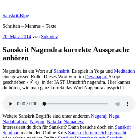
Zum
Inhalt
Sanskrit-Blog
springen
Schriften – Mantras – Texte
Veröffentlicht
20. März 2014
von
Sukadev
am
Sanskrit Nagendra korrekte Aussprache
anhören
Nagendra ist ein Wort auf
Sanskrit
. Es spielt in Yoga und
Meditation
eine gewissen Rolle. Dieses Wort wird im
Devanagari
Skript
geschrieben नागेन्द्र, in der IAST Umschrift nāgendra. Hier kannst
du hören, wie man ganz korrekt das Wort Nagendra ausspricht.
Weitere Sanskrit Begriffe sind unter anderem
Nagaraj
,
Naga
,
Nadabrahma
,
Nagpur
,
Nakula
,
Namadeva
.
Interessierst du dich für Sanskrit? Dann besuche doch ein
Sanskrit
Seminar
, mache den Online Kurs
Sanskrit lernen leicht gemacht