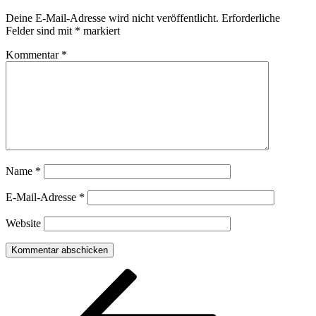
Deine E-Mail-Adresse wird nicht veröffentlicht.
Erforderliche
Felder sind mit
*
markiert
Kommentar
*
Name
*
E-Mail-Adresse
*
Website
Beitragsnavigation
Vorheriger
Beitrag