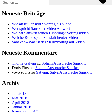
Neueste Beiträge
Wie alt ist Sanskrit? Vortrag als Video
Wer spricht Sanskrit? Video Antwort
Wo hat Sanskrit seinen Ursprung? Vortragsvideo
Welche Rolle spielt Sanskrit heute? Video
Sanskrit – Was ist das? Kurzvortrag auf Video
Neueste Kommentare
Thorne Galvan
zu
Soham Aussprache Sanskrit
Doris Fürst
zu
Soham Aussprache Sanskrit
yoyo souriz
zu
Satyam, Satya Aussprache Sanskrit
Archiv
Juli 2018
Mai 2018
April 2018
Januar 2018
November 2017