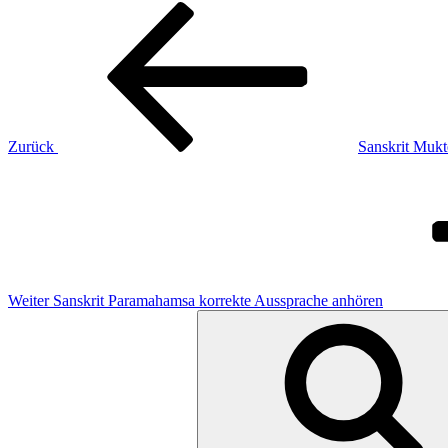
Beitragsnavigation
Vorheriger
Beitrag
Zurück
Sanskrit Mukt
Nächster
Beitrag
Weiter
Sanskrit Paramahamsa korrekte Aussprache anhören
Suchen
nach: