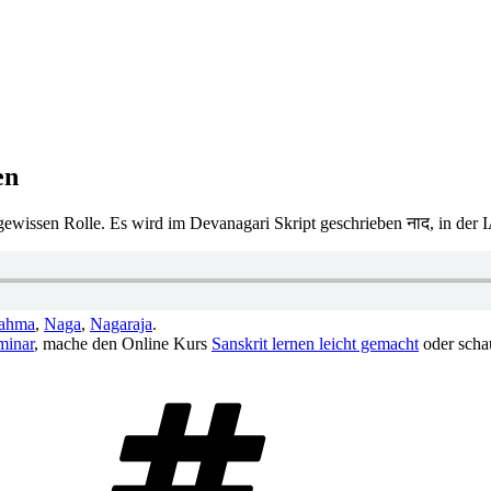
en
gewissen Rolle. Es wird im Devanagari Skript geschrieben नाद, in der 
ahma
,
Naga
,
Nagaraja
.
minar
, mache den Online Kurs
Sanskrit lernen leicht gemacht
oder scha
Schlagwörter