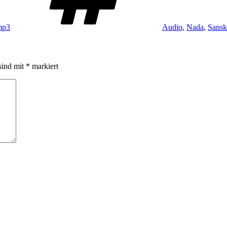
mp3
Audio
,
Nada
,
Sansk
sind mit
*
markiert