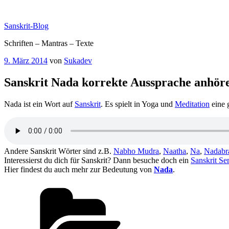
Zum
Inhalt
Sanskrit-Blog
springen
Schriften – Mantras – Texte
Veröffentlicht
9. März 2014
von
Sukadev
am
Sanskrit Nada korrekte Aussprache anhör
Nada ist ein Wort auf
Sanskrit
. Es spielt in Yoga und
Meditation
eine 
Andere Sanskrit Wörter sind z.B.
Nabho Mudra
,
Naatha
,
Na
,
Nadabr
Interessierst du dich für Sanskrit? Dann besuche doch ein
Sanskrit Se
Hier findest du auch mehr zur Bedeutung von
Nada
.
Kategorien