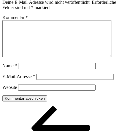
Deine E-Mail-Adresse wird nicht veröffentlicht.
Erforderliche
Felder sind mit
*
markiert
Kommentar
*
Name
*
E-Mail-Adresse
*
Website
Beitragsnavigation
Vorheriger
Beitrag