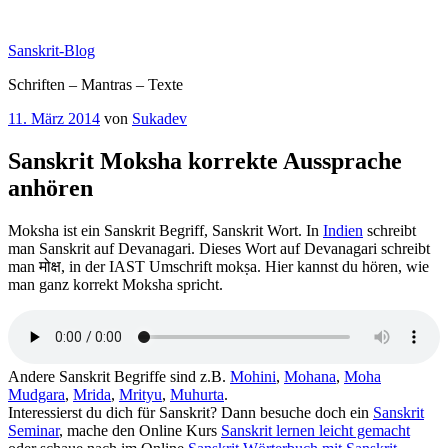
Zum
Inhalt
Sanskrit-Blog
springen
Schriften – Mantras – Texte
Veröffentlicht
11. März 2014
von
Sukadev
am
Sanskrit Moksha korrekte Aussprache
anhören
Moksha ist ein Sanskrit Begriff, Sanskrit Wort. In
Indien
schreibt
man Sanskrit auf Devanagari. Dieses Wort auf Devanagari schreibt
man मोक्ष, in der IAST Umschrift mokṣa. Hier kannst du hören, wie
man ganz korrekt Moksha spricht.
Andere Sanskrit Begriffe sind z.B.
Mohini
,
Mohana
,
Moha
Mudgara
,
Mrida
,
Mrityu
,
Muhurta
.
Interessierst du dich für Sanskrit? Dann besuche doch ein
Sanskrit
Seminar
, mache den Online Kurs
Sanskrit lernen leicht gemacht