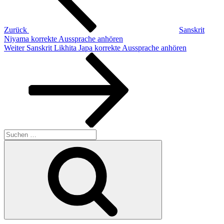
Zurück
Sanskrit
Niyama korrekte Aussprache anhören
Nächster
Weiter
Sanskrit Likhita Japa korrekte Aussprache anhören
Beitrag
Suchen
nach:
Suchen