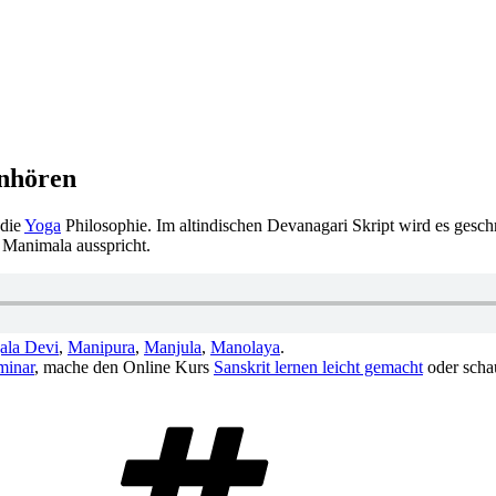
anhören
 die
Yoga
Philosophie. Im altindischen Devanagari Skript wird es gesc
t Manimala ausspricht.
ala Devi
,
Manipura
,
Manjula
,
Manolaya
.
minar
, mache den Online Kurs
Sanskrit lernen leicht gemacht
oder scha
Schlagwörter