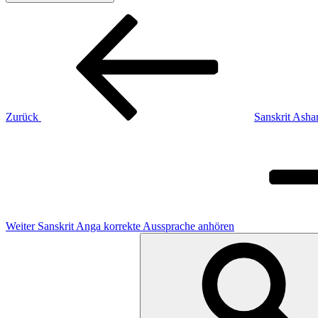
Beitragsnavigation
Vorheriger
Beitrag
Zurück
Sanskrit Asha
Nächster
Beitrag
Weiter
Sanskrit Anga korrekte Aussprache anhören
Suchen
nach: