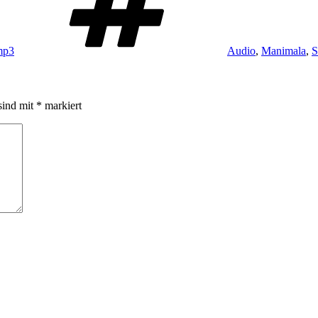
mp3
Audio
,
Manimala
,
S
sind mit
*
markiert