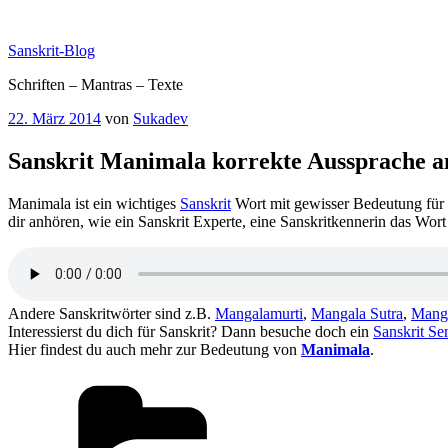
Zum
Inhalt
Sanskrit-Blog
springen
Schriften – Mantras – Texte
Veröffentlicht
22. März 2014
von
Sukadev
am
Sanskrit Manimala korrekte Aussprache 
Manimala ist ein wichtiges
Sanskrit
Wort mit gewisser Bedeutung für
dir anhören, wie ein Sanskrit Experte, eine Sanskritkennerin das Wor
Andere Sanskritwörter sind z.B.
Mangalamurti
,
Mangala Sutra
,
Mang
Interessierst du dich für Sanskrit? Dann besuche doch ein
Sanskrit Se
Hier findest du auch mehr zur Bedeutung von
Manimala
.
Kategorien