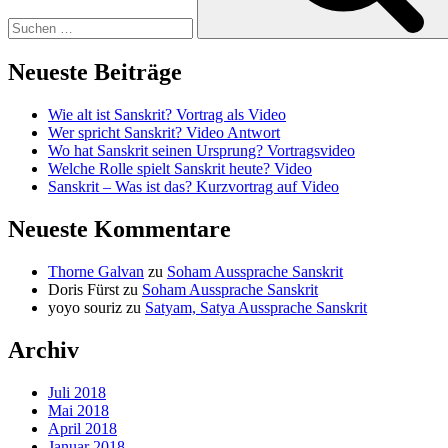
Neueste Beiträge
Wie alt ist Sanskrit? Vortrag als Video
Wer spricht Sanskrit? Video Antwort
Wo hat Sanskrit seinen Ursprung? Vortragsvideo
Welche Rolle spielt Sanskrit heute? Video
Sanskrit – Was ist das? Kurzvortrag auf Video
Neueste Kommentare
Thorne Galvan
zu
Soham Aussprache Sanskrit
Doris Fürst
zu
Soham Aussprache Sanskrit
yoyo souriz
zu
Satyam, Satya Aussprache Sanskrit
Archiv
Juli 2018
Mai 2018
April 2018
Januar 2018