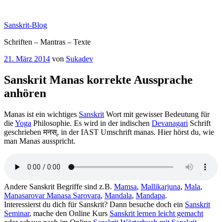
Zum
Inhalt
Sanskrit-Blog
springen
Schriften – Mantras – Texte
Veröffentlicht
21. März 2014
von
Sukadev
am
Sanskrit Manas korrekte Aussprache
anhören
Manas ist ein wichtiges
Sanskrit
Wort mit gewisser Bedeutung für
die
Yoga
Philosophie. Es wird in der indischen
Devanagari
Schrift
geschrieben मनस्, in der IAST Umschrift manas. Hier hörst du, wie
man Manas ausspricht.
Andere Sanskrit Begriffe sind z.B.
Mamsa
,
Mallikarjuna
,
Mala
,
Manasarovar Manasa Sarovara
,
Mandala
,
Mandapa
.
Interessierst du dich für Sanskrit? Dann besuche doch ein
Sanskrit
Seminar
, mache den Online Kurs
Sanskrit lernen leicht gemacht