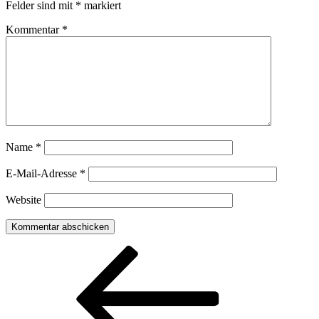
Felder sind mit
*
markiert
Kommentar
*
Name
*
E-Mail-Adresse
*
Website
Beitragsnavigation
Vorheriger
Beitrag