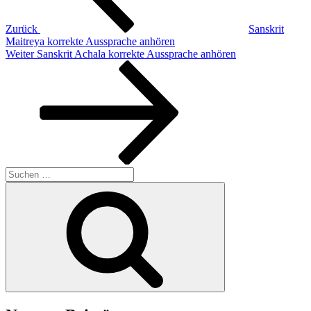
Zurück
Sanskrit
Maitreya korrekte Aussprache anhören
Nächster
Weiter
Sanskrit Achala korrekte Aussprache anhören
Beitrag
Suchen
nach:
Suchen