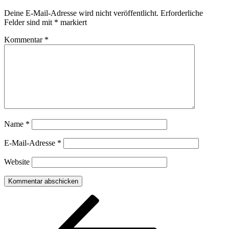
Deine E-Mail-Adresse wird nicht veröffentlicht.
Erforderliche
Felder sind mit
*
markiert
Kommentar
*
Name
*
E-Mail-Adresse
*
Website
Beitragsnavigation
Vorheriger
Beitrag