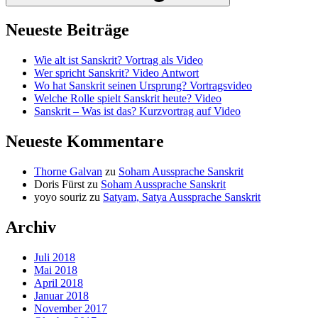
Neueste Beiträge
Wie alt ist Sanskrit? Vortrag als Video
Wer spricht Sanskrit? Video Antwort
Wo hat Sanskrit seinen Ursprung? Vortragsvideo
Welche Rolle spielt Sanskrit heute? Video
Sanskrit – Was ist das? Kurzvortrag auf Video
Neueste Kommentare
Thorne Galvan
zu
Soham Aussprache Sanskrit
Doris Fürst
zu
Soham Aussprache Sanskrit
yoyo souriz
zu
Satyam, Satya Aussprache Sanskrit
Archiv
Juli 2018
Mai 2018
April 2018
Januar 2018
November 2017