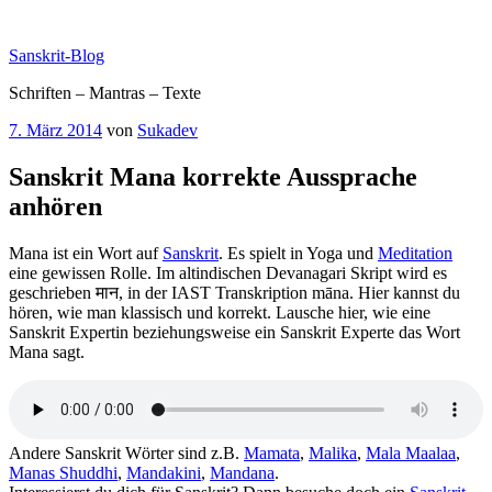
Zum
Inhalt
Sanskrit-Blog
springen
Schriften – Mantras – Texte
Veröffentlicht
7. März 2014
von
Sukadev
am
Sanskrit Mana korrekte Aussprache
anhören
Mana ist ein Wort auf
Sanskrit
. Es spielt in Yoga und
Meditation
eine gewissen Rolle. Im altindischen Devanagari Skript wird es
geschrieben मान, in der IAST Transkription māna. Hier kannst du
hören, wie man klassisch und korrekt. Lausche hier, wie eine
Sanskrit Expertin beziehungsweise ein Sanskrit Experte das Wort
Mana sagt.
Andere Sanskrit Wörter sind z.B.
Mamata
,
Malika
,
Mala Maalaa
,
Manas Shuddhi
,
Mandakini
,
Mandana
.