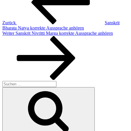
Zurück
Sanskrit
Bharata Natya korrekte Aussprache anhören
Nächster
Weiter
Sanskrit Nivritti Marga korrekte Aussprache anhören
Beitrag
Suchen
nach:
Suchen