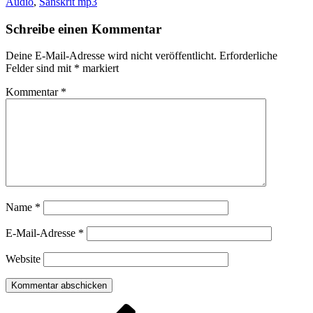
Audio
,
Sanskrit mp3
Schreibe einen Kommentar
Deine E-Mail-Adresse wird nicht veröffentlicht.
Erforderliche
Felder sind mit
*
markiert
Kommentar
*
Name
*
E-Mail-Adresse
*
Website
Beitragsnavigation
Vorheriger