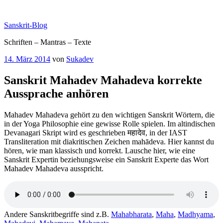
Zum
Inhalt
Sanskrit-Blog
springen
Schriften – Mantras – Texte
Veröffentlicht
14. März 2014
von
Sukadev
am
Sanskrit Mahadev Mahadeva korrekte
Aussprache anhören
Mahadev Mahadeva gehört zu den wichtigen Sanskrit Wörtern, die
in der Yoga Philosophie eine gewisse Rolle spielen. Im altindischen
Devanagari Skript wird es geschrieben महादेव, in der IAST
Transliteration mit diakritischen Zeichen mahādeva. Hier kannst du
hören, wie man klassisch und korrekt. Lausche hier, wie eine
Sanskrit Expertin beziehungsweise ein Sanskrit Experte das Wort
Mahadev Mahadeva ausspricht.
Andere Sanskritbegriffe sind z.B.
Mahabharata
,
Maha
,
Madhyama
,