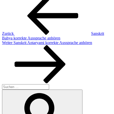
Beitrag
Zurück
Sanskrit
Bahya korrekte Aussprache anhören
Nächster
Weiter
Sanskrit Antaryami korrekte Aussprache anhören
Beitrag
Suchen
nach:
Suchen